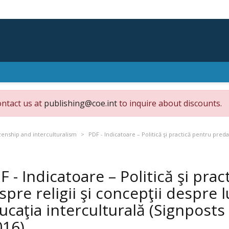
ontact us at
publishing@coe.int
to inquire about discounts.
zenship and interculturalism
PDF - Indicatoare – Politică şi practică pentru pred
F - Indicatoare – Politică şi pra
spre religii şi concepţii despre 
ucaţia interculturală (Signpost
016)