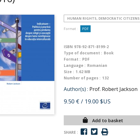
HUMAN RIGHTS, DEMOCRATIC CITIZENS
Format :
PDF
ISBN
978-92-871-8199-2
Type of document :
Book
Format :
PDF
Language :
Romanian
Size :
1.62 MB
Number of pages :
132
Author(s) :
Prof. Robert Jackson
9.50 €
/ 19.00 $US
Add to basket
SHARE :