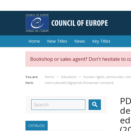
Home
New Titles
News
Key Titles
Bookshop or sales agent? Don't hesitate to c
You are
Home
Education
Human rights, democratic citi
here:
interculturală (Signposts Romanian version))
PD

de
ed
CATALOG
(2