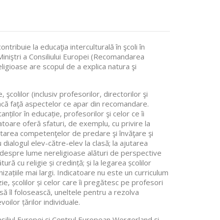
ntribuie la educaţia interculturală în şcoli în
niştri a Consiliului Europei (Recomandarea
ligioase are scopul de a explica natura şi
colilor (inclusiv profesorilor, directorilor şi
facă faţă aspectelor ce apar din recomandare.
ilor în educație, profesorilor şi celor ce îi
toare oferă sfaturi, de exemplu, cu privire la
oltarea competenţelor de predare şi învăţare şi
u dialogul elev-către-elev la clasă; la ajutarea
lor despre lume nereligioase alături de perspective
ră cu religie și credință; și la legarea școlilor
anizațiile mai largi. Indicatoare nu este un curriculum
zie, școlilor și celor care îi pregătesc pe profesori
să îl folosească, uneltele pentru a rezolva
ilor țărilor individuale.
nsiliul Europei și Centrul European Wergerland și