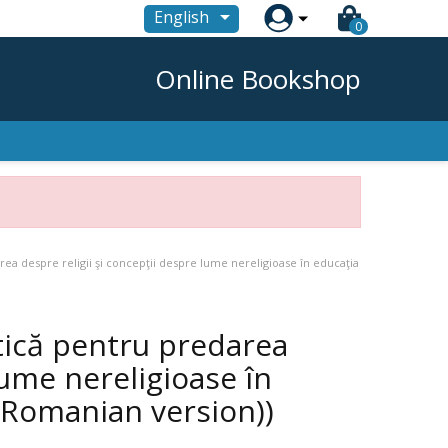

English
0
Online Bookshop
area despre religii şi concepţii despre lume nereligioase în educaţia
ctică pentru predarea
lume nereligioase în
s Romanian version))