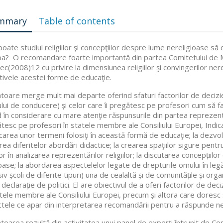
mmary
Table of contents
oate studiul religiilor şi concepţiilor despre lume nereligioase să co
a? O recomandare foarte importantă din partea Comitetului de Mi
c(2008)12 cu privire la dimensiunea religiilor şi convingerilor nere
tivele acestei forme de educaţie.
atoare merge mult mai departe oferind sfaturi factorilor de decizie, ş
lui de conducere) şi celor care îi pregătesc pe profesori cum să 
 în considerare cu mare atenţie răspunsurile din partea reprezentanț
tesc pe profesori în statele membre ale Consiliului Europei, Indica
ficarea unor termeni folosiţi în această formă de educaţie; la dezv
irea diferitelor abordări didactice; la crearea spaţiilor sigure pentr
lor în analizarea reprezentărilor religiilor; la discutarea concepții
ioase; la abordarea aspectelelor legate de drepturile omului în legătu
siv școli de diferite tipuri) una de cealaltă și de comunitățile și org
declarație de politici. El are obiectivul de a oferi factorilor de deci
atele membre ale Consiliului Europei, precum și altora care doresc 
tele ce apar din interpretarea recomandării pentru a răspunde nevo
atoarea rezultă din activitatea unui panel de experți întrunit de Co