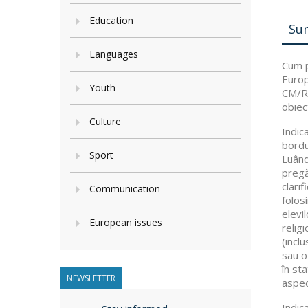
Education
Su
Languages
Cum p
Europ
Youth
CM/Re
obiec
Culture
Indic
bordu
Sport
Luând
pregă
clari
Communication
folos
elevi
European issues
relig
(inclu
sau o 
în st
NEWSLETTER
aspec
Indic