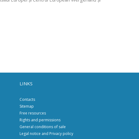
LINKS
Contacts
Sitemap
Free resources
Rights and permissions
General conditions of sale
Legal notice and Privacy policy