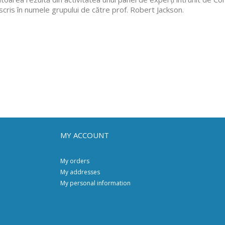
scris în numele grupului de către prof. Robert Jackson.
MY ACCOUNT
My orders
My addresses
My personal information