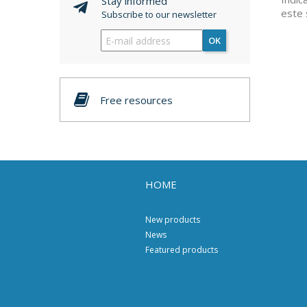
Stay informed
este 
Subscribe to our newsletter
OK
Free resources
HOME
New products
News
Featured products