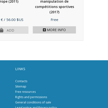
rope
(2011)
manipulation de
compétitions sportives
(2017)
Price
 €
/ 56.00 $US
Free
MORE INFO
ADD
LINKS
Contacts
Sitemap
Free resources
Rights and permissions
General conditions of sale
Legal notice and Privacy policy