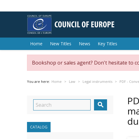
Home
New Titles
News
Key Titles
Bookshop or sales agent? Don't hesitate to c
You are here:
Home
Law
Legal instruments
PDF - Conve
PD

ma
du
CATALOG