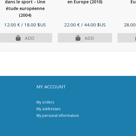
dans le sport - Une
en Europe
(2010)
Eu
étude européenne
(2004)
Price
Price
Price
12.00 €
/ 18.00 $US
22.00 €
/ 44.00 $US
28.00
ADD
ADD
MY ACCOUNT
My orders
My addresses
My personal information