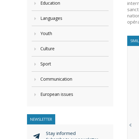
Education
inter
sanct
natio
Languages
opéra
Youth
SIMI
Culture
Sport
Communication
European issues
NEWSLETTER
Stay informed