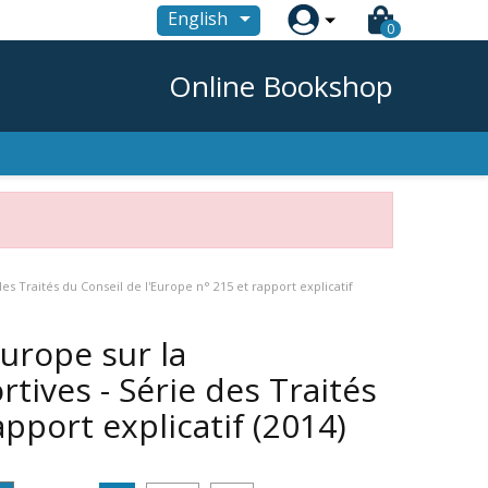

English
0
Online Bookshop
s Traités du Conseil de l'Europe n° 215 et rapport explicatif
urope sur la
tives - Série des Traités
apport explicatif
(2014)