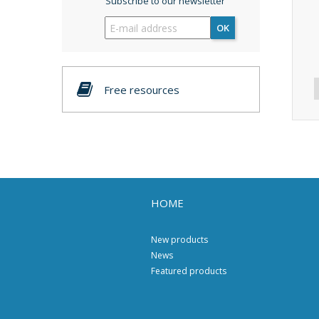
Subscribe to our newsletter
OK
Free resources
HOME
New products
News
Featured products