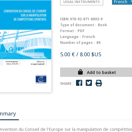
LEGAL INSTRUMENTS
ISBN
978-92-871-8893-9
Type of document :
Book
Format :
PDF
Language :
French
Number of pages :
89
5.00 €
/ 8.00 $US
Add to basket
SHARE :
mmary
nvention du Conseil de l'Europe sur la manipulation de compétiti