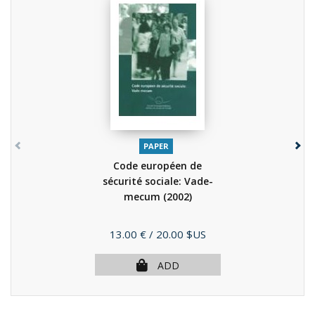
PAPER
Code européen de
sécurité sociale: Vade-
mecum
(2002)
Price
13.00 €
/ 20.00 $US
ADD