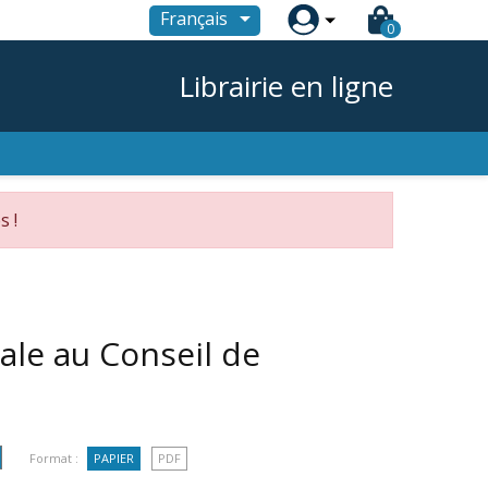

Français
0
Librairie en ligne
s !
iale au Conseil de
Format :
PAPIER
PDF