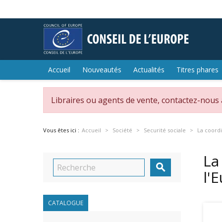
Accueil
Nouveautés
Actualités
Titres phares
Libraires ou agents de vente, contactez-nous
Vous êtes ici :
Accueil
Société
Securité sociale
La coordi
La

l'
CATALOGUE