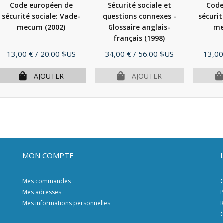
Code européen de
Sécurité sociale et
Code
sécurité sociale: Vade-
questions connexes -
sécurit
mecum
(2002)
Glossaire anglais-
m
français
(1998)
Prix
Prix
Prix
13,00 €
/ 20.00 $US
34,00 €
/ 56.00 $US
13,00
AJOUTER
AJOUTER
MON COMPTE
Mes commandes
C
Mes adresses
P
Mes informations personnelles
R
C