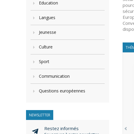
Education
pourq
sécur
Europ
Langues
Conve
dispo
Jeunesse
Culture
THÈM
Sport
Communication
Questions européennes
NEWSLETTER
Restez informés