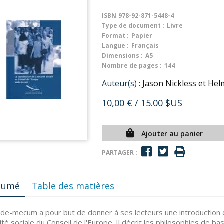
ISBN
978-92-871-5448-4
Type de document :
Livre
Format :
Papier
Langue :
Français
Dimensions :
A5
Nombre de pages :
144
Auteur(s) :
Jason Nickless et Hel
10,00 €
/ 15.00 $US
Ajouter au panier
PARTAGER :
sumé
Table des matières
de-mecum a pour but de donner à ses lecteurs une introduction d
ité sociale du Conseil de l'Europe. Il décrit les philosophies de bas