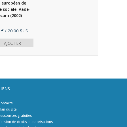
 européen de
é sociale: Vade-
ecum
(2002)
 €
/ 20.00 $US
AJOUTER
LIENS
ontacts
lan du site
essources gratuites
ession de droits et autorisations