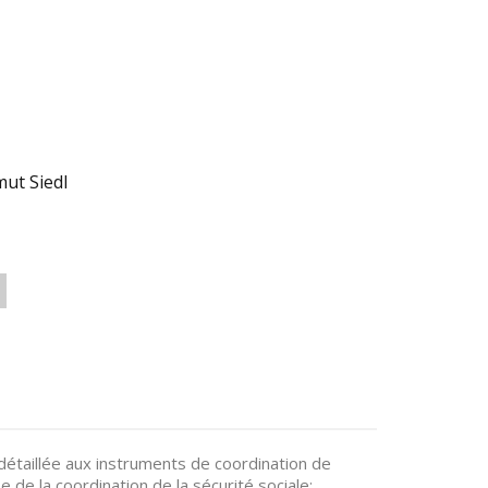
mut Siedl
étaillée aux instruments de coordination de
e de la coordination de la sécurité sociale;