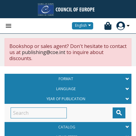


English
Bookshop or sales agent? Don't hesitate to contact
us at
publishing@coe.int
to inquire about
discounts.
FORMAT
LANGUAGE
YEAR OF PUBLICATION

CATALOG