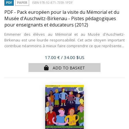
PDF
PAPER
ISBN 978-92-871-7359-1PDF
PDF - Pack européen pour la visite du Mémorial et du
Musée d'Auschwitz-Birkenau - Pistes pédagogiques
pour enseignants et éducateurs
(2012)
Emmener des élèves au Mémorial et au Musée d'Auschwitz-
Birkenau est une lourde responsabilité. Cet acte citoyen important
contribue néanmoins à mieux faire comprendre ce que représente...
Price
17.00 €
/ 34.00 $US
ADD TO BASKET