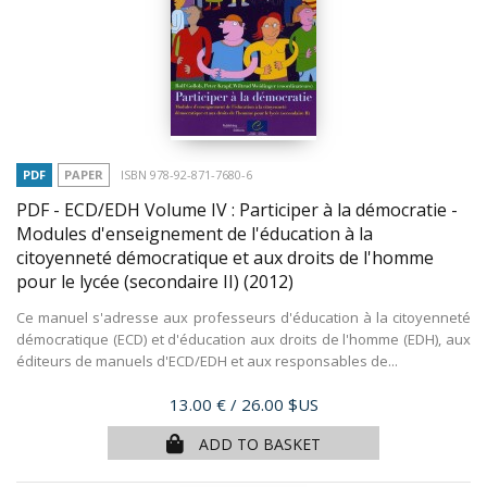
PDF
PAPER
ISBN 978-92-871-7680-6
PDF - ECD/EDH Volume IV : Participer à la démocratie -
Modules d'enseignement de l'éducation à la
citoyenneté démocratique et aux droits de l'homme
pour le lycée (secondaire II)
(2012)
Ce manuel s'adresse aux professeurs d'éducation à la citoyenneté
démocratique (ECD) et d'éducation aux droits de l'homme (EDH), aux
éditeurs de manuels d'ECD/EDH et aux responsables de...
Price
13.00 €
/ 26.00 $US
ADD TO BASKET