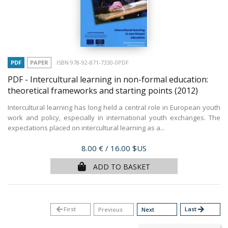
PDF
PAPER
ISBN 978-92-871-7330-0PDF
PDF - Intercultural learning in non-formal education:
theoretical frameworks and starting points
(2012)
Intercultural learning has long held a central role in European youth
work and policy, especially in international youth exchanges. The
expectations placed on intercultural learning as a...
Price
8.00 €
/ 16.00 $US
ADD TO BASKET
arrow_back
First
Last
arrow_forward
Previous
Next