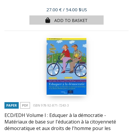
Price
27.00 €
/ 54.00 $US
ADD TO BASKET
PAPER
PDF
ISBN 978-92-871-7243-3
ECD/EDH Volume I : Eduquer à la démocratie -
Matériaux de base sur l'éducation à la citoyenneté
démocratique et aux droits de l'homme pour les