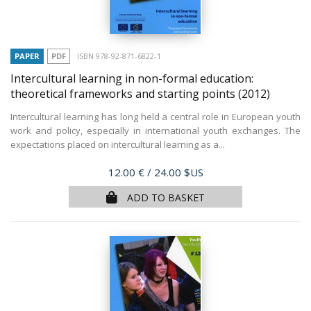
PAPER
PDF
ISBN 978-92-871-6822-1
Intercultural learning in non-formal education:
theoretical frameworks and starting points
(2012)
Intercultural learning has long held a central role in European youth
work and policy, especially in international youth exchanges. The
expectations placed on intercultural learning as a...
Price
12.00 €
/ 24.00 $US
ADD TO BASKET