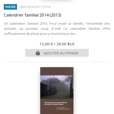
PAPIER
ISBN 978-92-871-7772-8
Calendrier familial 2014
(2013)
Un calendrier familial 2014. Pour toute la famille, l'ensemble des
activités au premier coup d`oeil! Ce calendrier familial offre
suffisamment de place pour y inscrire tous les...
Prix
13,00 €
/ 26.00 $US
AJOUTER AU PANIER