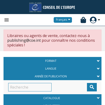


Français
Libraires ou agents de vente, contactez-nous à
publishing@coe.int
pour connaître nos conditions
spéciales !
FORMAT
LANGUE
ANNÉE DE PUBLICATION

CATALOGUE