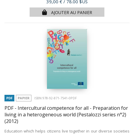
Prix
39,00 €
/ 78.00 $US
AJOUTER AU PANIER
PDF
PAPIER
ISBN 978-92-871-7541-0PDF
PDF - Intercultural competence for all - Preparation for
living in a heterogeneous world (Pestalozzi series n°2)
(2012)
Education which helps citizens live together in our diverse societies