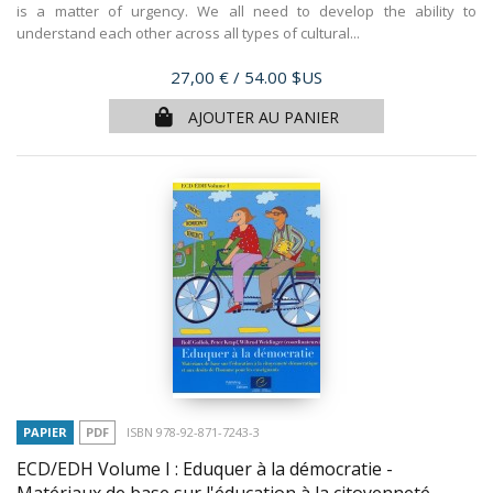
is a matter of urgency. We all need to develop the ability to
understand each other across all types of cultural...
Prix
27,00 €
/ 54.00 $US
AJOUTER AU PANIER
PAPIER
PDF
ISBN 978-92-871-7243-3
ECD/EDH Volume I : Eduquer à la démocratie -
Matériaux de base sur l'éducation à la citoyenneté