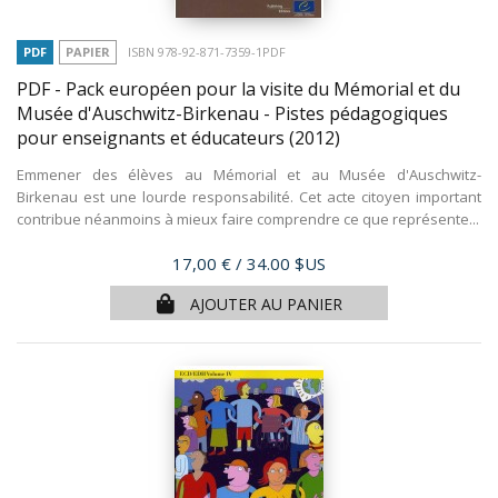
PDF
PAPIER
ISBN 978-92-871-7359-1PDF
PDF - Pack européen pour la visite du Mémorial et du
Musée d'Auschwitz-Birkenau - Pistes pédagogiques
pour enseignants et éducateurs
(2012)
Emmener des élèves au Mémorial et au Musée d'Auschwitz-
Birkenau est une lourde responsabilité. Cet acte citoyen important
contribue néanmoins à mieux faire comprendre ce que représente...
Prix
17,00 €
/ 34.00 $US
AJOUTER AU PANIER