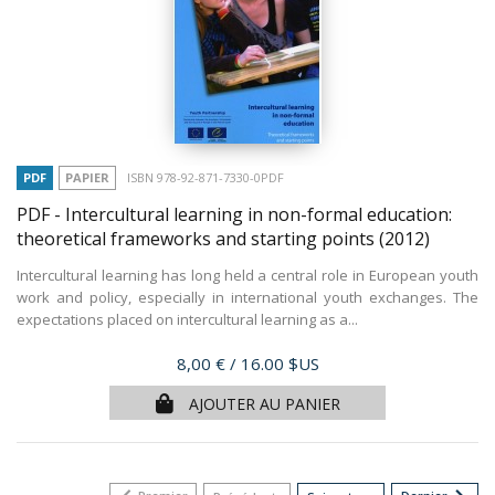
PDF
PAPIER
ISBN 978-92-871-7330-0PDF
PDF - Intercultural learning in non-formal education:
theoretical frameworks and starting points
(2012)
Intercultural learning has long held a central role in European youth
work and policy, especially in international youth exchanges. The
expectations placed on intercultural learning as a...
Prix
8,00 €
/ 16.00 $US
AJOUTER AU PANIER