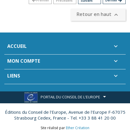
arrow_back
Premier
Dernier
arrow_forward
Précédent
Suivant
Retour en haut

ACCUEIL

MON COMPTE

LIENS

PORTAIL DU CONSEIL DE L'EUROPE
Éditions du Conseil de l'Europe,
Avenue de l'Europe F-67075
Strasbourg Cedex, France - Tel. +33 3 88 41 20 00
Site réalisé par
Ether Création