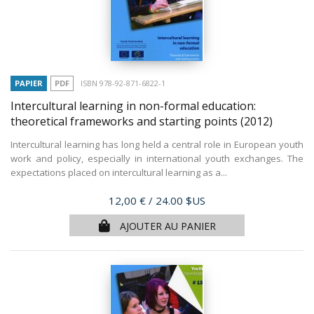
PAPIER
PDF
ISBN 978-92-871-6822-1
Intercultural learning in non-formal education:
theoretical frameworks and starting points
(2012)
Intercultural learning has long held a central role in European youth
work and policy, especially in international youth exchanges. The
expectations placed on intercultural learning as a...
Prix
12,00 €
/ 24.00 $US
AJOUTER AU PANIER