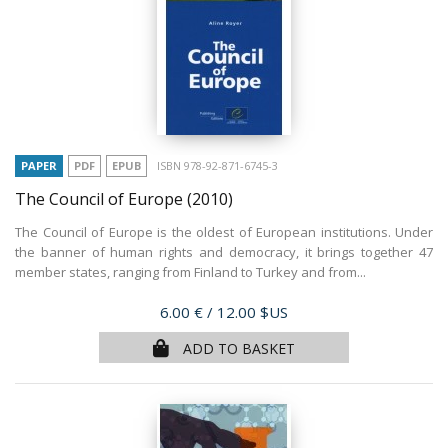
PAPER
PDF
EPUB
ISBN 978-92-871-6745-3
The Council of Europe
(2010)
The Council of Europe is the oldest of European institutions. Under
the banner of human rights and democracy, it brings together 47
member states, ranging from Finland to Turkey and from...
Price
6.00 €
/ 12.00 $US
ADD TO BASKET