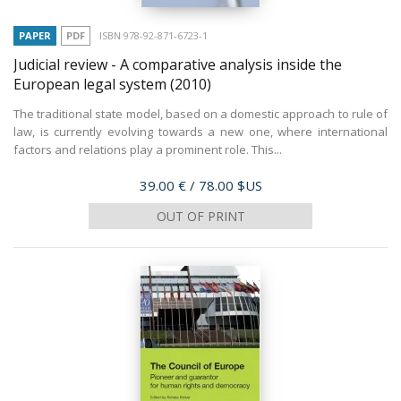
PAPER
PDF
ISBN 978-92-871-6723-1
Judicial review - A comparative analysis inside the
European legal system
(2010)
The traditional state model, based on a domestic approach to rule of
law, is currently evolving towards a new one, where international
factors and relations play a prominent role. This...
Price
39.00 €
/ 78.00 $US
OUT OF PRINT