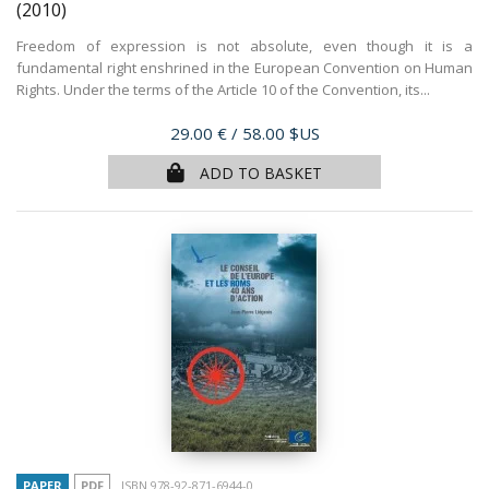
(2010)
Freedom of expression is not absolute, even though it is a
fundamental right enshrined in the European Convention on Human
Rights. Under the terms of the Article 10 of the Convention, its...
Price
29.00 €
/ 58.00 $US
ADD TO BASKET
PAPER
PDF
ISBN 978-92-871-6944-0