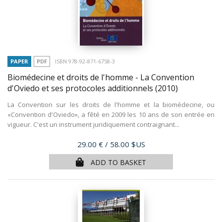
PAPER
PDF
ISBN 978-92-871-6758-3
Biomédecine et droits de l'homme - La Convention
d'Oviedo et ses protocoles additionnels
(2010)
La Convention sur les droits de l'homme et la biomédecine, ou
«Convention d'Oviedo», a fêté en 2009 les 10 ans de son entrée en
vigueur. C'est un instrument juridiquement contraignant...
Price
29.00 €
/ 58.00 $US
ADD TO BASKET