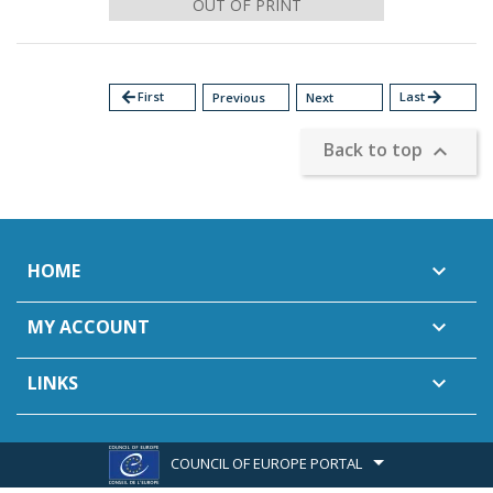
OUT OF PRINT
arrow_back
First
Last
arrow_forward
Previous
Next
Back to top

HOME

MY ACCOUNT

LINKS

COUNCIL OF EUROPE PORTAL