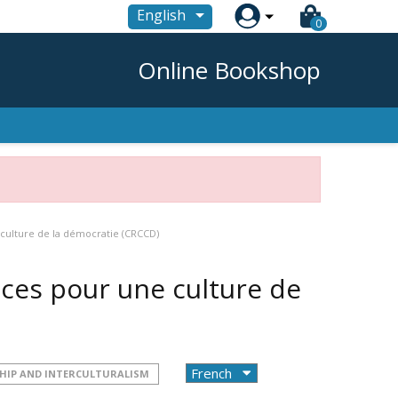

English
0
Online Bookshop
ulture de la démocratie (CRCCD)
ces pour une culture de
HIP AND INTERCULTURALISM