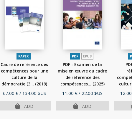
PAPER
PDF
EPUB
P
Cadre de référence des
PDF - Examen de la
PDF
compétences pour une
mise en œuvre du cadre
ré
culture de la
de référence des
compét
démocratie (3...
(2019)
compétences...
(2025)
cultur
Price
Price
Price
67.00 €
/ 134.00 $US
11.00 €
/ 22.00 $US
12.00
ADD
ADD