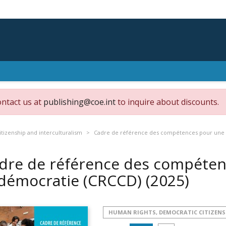
ontact us at
publishing@coe.int
to inquire about discounts.
tizenship and interculturalism
Cadre de référence des compétences pour une c
dre de référence des compéten
 démocratie (CRCCD)
(2025)
HUMAN RIGHTS, DEMOCRATIC CITIZENS