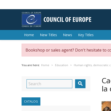
Home
New Titles
News
Key Titles
Bookshop or sales agent? Don't hesitate to c
You are here:
Home
Education
Human rights, democratic ci
Ca

la
CATALOG