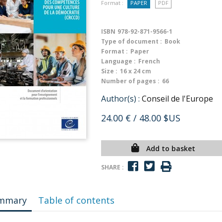
Format :
PAPER
PDF
ISBN
978-92-871-9566-1
Type of document :
Book
Format :
Paper
Language :
French
Size :
16 x 24 cm
Number of pages :
66
Author(s) :
Conseil de l'Europe
24.00 €
/ 48.00 $US
Add to basket
SHARE :
mmary
Table of contents