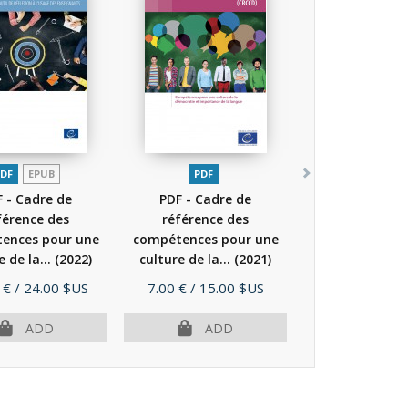
DF
EPUB
PDF
 - Cadre de
PDF - Cadre de
férence des
référence des
ences pour une
compétences pour une
e de la...
(2022)
culture de la...
(2021)
Price
 €
/ 24.00 $US
7.00 €
/ 15.00 $US
ADD
ADD