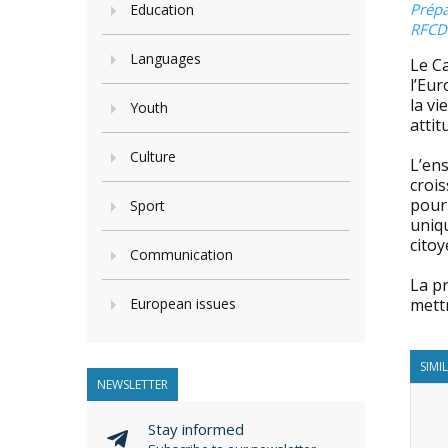
Prépa
Education
RFCDC
Languages
Le C
l’Eu
la vi
Youth
attit
Culture
L’ens
crois
pour 
Sport
uniqu
citoy
Communication
La p
European issues
mett
SIMI
NEWSLETTER
Stay informed