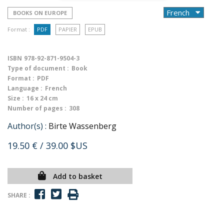
BOOKS ON EUROPE
Format :
PDF
PAPIER
EPUB
ISBN
978-92-871-9504-3
Type of document :
Book
Format :
PDF
Language :
French
Size :
16 x 24 cm
Number of pages :
308
Author(s) :
Birte Wassenberg
19.50 €
/ 39.00 $US
Add to basket
SHARE :