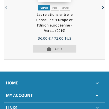
PAPER
PDF
EPUB
Les relations entre le
Conseil de l’Europe et
l’Union européenne -
Vers...
(2019)
Price
36.00 €
/ 72.00 $US
ADD
HOME

MY ACCOUNT

LINKS
