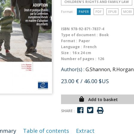
CHILDREN'S RIGHTS AND FAMILY LAW
Format :
PAPER
PDF
EPUB
MOBI
ISBN
978-92-871-7837-4
Type of document :
Book
Format :
Paper
Language :
French
Size :
16 x 24 cm
Number of pages :
126
Author(s) :
G.Shannon, R.Horgan,
23.00 €
/ 46.00 $US
Add to basket
SHARE :
mmary
Table of contents
Extract