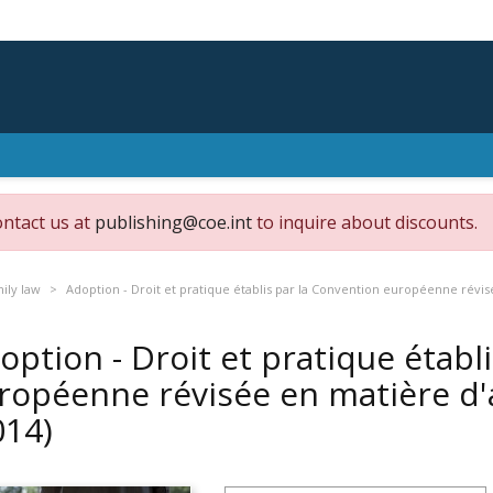
ontact us at
publishing@coe.int
to inquire about discounts.
mily law
Adoption - Droit et pratique établis par la Convention européenne révi
option - Droit et pratique établ
ropéenne révisée en matière d'
014)