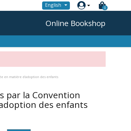

English
0
Online Bookshop
sée en matière d'adoption des enfants
is par la Convention
adoption des enfants