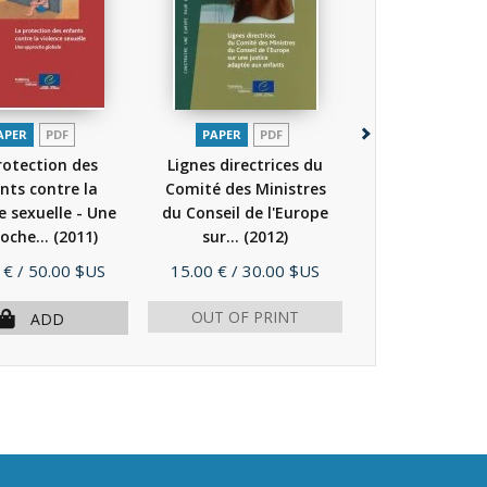
APER
PDF
PAPER
PDF
PAPER
P
rotection des
Lignes directrices du
La protectio
nts contre la
Comité des Ministres
enfants co
e sexuelle - Une
du Conseil de l'Europe
l'exploitation
oche...
(2011)
sur...
(2012)
abus sexuels -.
Price
Price
 €
/ 50.00 $US
15.00 €
/ 30.00 $US
8.00 €
/ 16.
OUT OF PRINT
ADD
AD