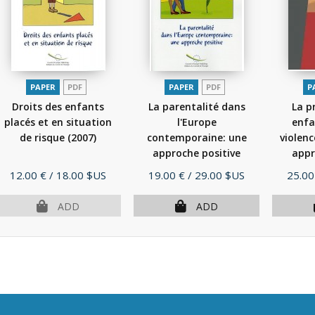
PAPER
PDF
PAPER
PDF
P
Droits des enfants
La parentalité dans
La p
placés et en situation
l'Europe
enfa
de risque
(2007)
contemporaine: une
violenc
approche positive
appr
(2007)
Price
Price
Price
12.00 €
/ 18.00 $US
19.00 €
/ 29.00 $US
25.00
ADD
ADD