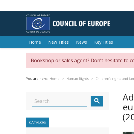
Home
New Titles
News
Key Titles
Bookshop or sales agent? Don't hesitate to c
You are here:
Home
Human Rights
Children's rights and fa
Ad

eu
(2
CATALOG