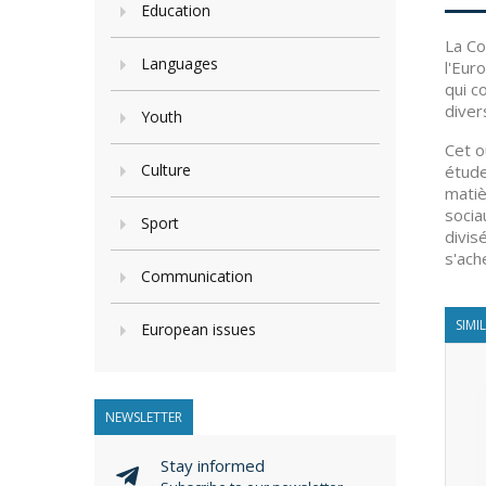
Education
La Co
Languages
l'Eur
qui c
diver
Youth
Cet o
Culture
étude
matiè
socia
Sport
divis
s'ach
Communication
SIMI
European issues
NEWSLETTER
Stay informed