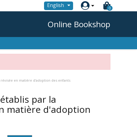

English
0
Online Bookshop
e révisée en matière d'adoption des enfants
établis par la
n matière d'adoption