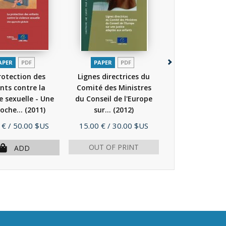
APER
PDF
PAPER
PDF
PAPER
P
rotection des
Lignes directrices du
La protectio
nts contre la
Comité des Ministres
enfants co
e sexuelle - Une
du Conseil de l'Europe
l'exploitation
oche...
(2011)
sur...
(2012)
abus sexuels -.
Price
Price
 €
/ 50.00 $US
15.00 €
/ 30.00 $US
8.00 €
/ 16.
OUT OF PRINT
ADD
AD