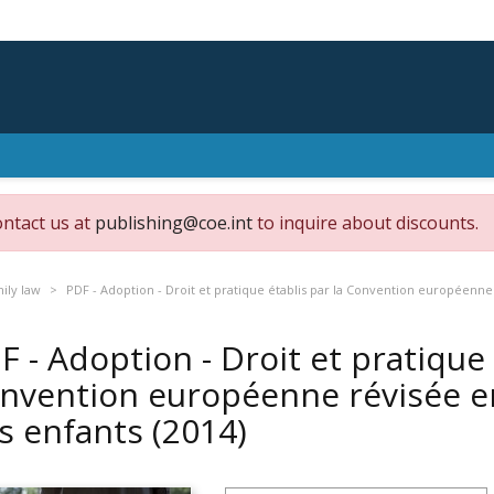
ontact us at
publishing@coe.int
to inquire about discounts.
mily law
PDF - Adoption - Droit et pratique établis par la Convention européenn
F - Adoption - Droit et pratique 
nvention européenne révisée e
s enfants
(2014)