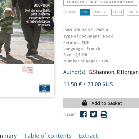
CHILDREN'S RIGHTS AND FAMILY LAW
Format :
PDF
PAPIER
EPUB
MOBI
ISBN
978-92-871-7965-4
Type of document :
Book
Format :
PDF
Language :
French
Size :
2,5 MB
Number of pages :
126
Author(s) :
G.Shannon, R.Horgan,
11.50 €
/ 23.00 $US
Add to basket
SHARE :
mmary
Table of contents
Extract