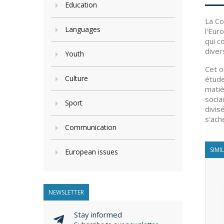
Education
La Co
Languages
l'Eur
qui c
diver
Youth
Cet o
Culture
étude
matiè
socia
Sport
divis
s'ach
Communication
SIMI
European issues
NEWSLETTER
Stay informed