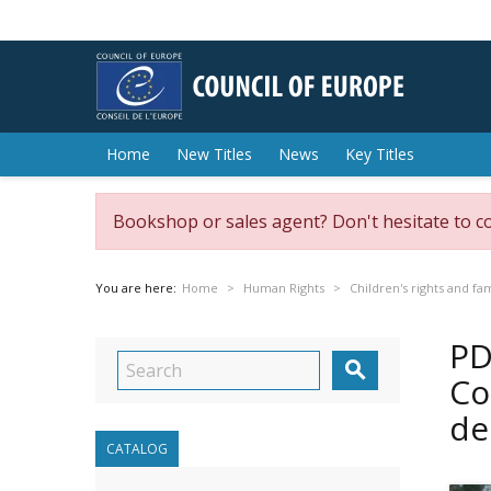
Home
New Titles
News
Key Titles
Bookshop or sales agent? Don't hesitate to c
You are here:
Home
Human Rights
Children's rights and fa
PD

Co
de
CATALOG