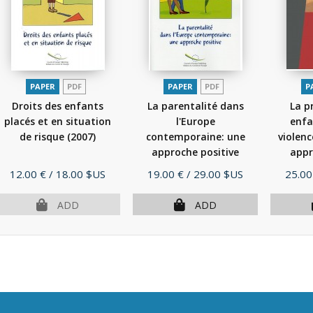
PAPER
PDF
PAPER
PDF
P
Droits des enfants
La parentalité dans
La p
placés et en situation
l'Europe
enfa
de risque
(2007)
contemporaine: une
violenc
approche positive
appr
(2007)
Price
Price
Price
12.00 €
/ 18.00 $US
19.00 €
/ 29.00 $US
25.00
ADD
ADD