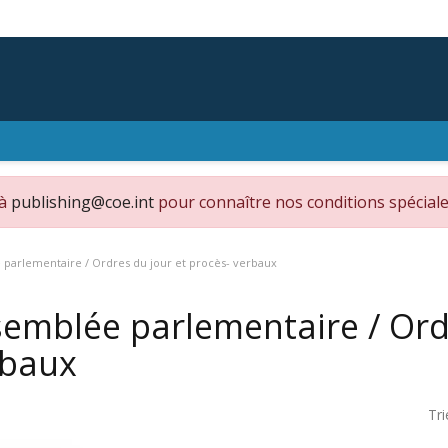
 à
publishing@coe.int
pour connaître nos conditions spéciale
parlementaire / Ordres du jour et procès- verbaux
emblée parlementaire / Ordr
rbaux
Tri