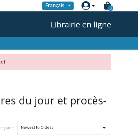

Français
0
Librairie en ligne
s !
es du jour et procès-

Newest to Oldest
er par :