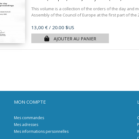
This volume is a collection of the orders of the day and 
Assembly of the Council of Europe at the first part of the
Prix
13,00 €
/ 20.00 $US
AJOUTER AU PANIER
MON COMPTE
Mes commandes
C
Mes adresses
P
Mes informations personnelles
R
C