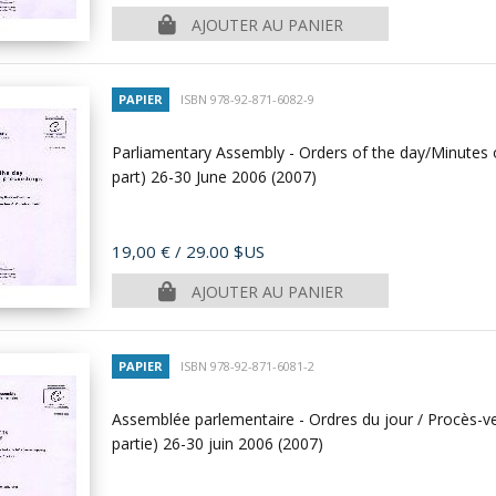
AJOUTER AU PANIER
PAPIER
ISBN 978-92-871-6082-9
Parliamentary Assembly - Orders of the day/Minutes o
part) 26-30 June 2006
(2007)
Prix
19,00 €
/ 29.00 $US
AJOUTER AU PANIER
PAPIER
ISBN 978-92-871-6081-2
Assemblée parlementaire - Ordres du jour / Procès-ve
partie) 26-30 juin 2006
(2007)