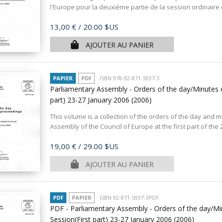
l'Europe pour la deuxième partie de la session ordinaire de
Prix
13,00 €
/ 20.00 $US
AJOUTER AU PANIER
PAPIER
PDF
ISBN 978-92-871-5937-3
Parliamentary Assembly - Orders of the day/Minutes o
part) 23-27 January 2006
(2006)
This volume is a collection of the orders of the day and 
Assembly of the Council of Europe at the first part of the
Prix
19,00 €
/ 29.00 $US
AJOUTER AU PANIER
PDF
PAPIER
ISBN 92-871-5937-3PDF
PDF - Parliamentary Assembly - Orders of the day/Mi
Session(First part) 23-27 January 2006
(2006)