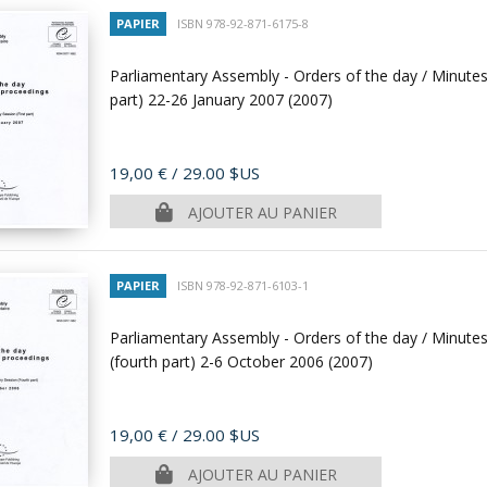
PAPIER
ISBN 978-92-871-6175-8
Parliamentary Assembly - Orders of the day / Minutes
part) 22-26 January 2007
(2007)
Prix
19,00 €
/ 29.00 $US
AJOUTER AU PANIER
PAPIER
ISBN 978-92-871-6103-1
Parliamentary Assembly - Orders of the day / Minutes
(fourth part) 2-6 October 2006
(2007)
Prix
19,00 €
/ 29.00 $US
AJOUTER AU PANIER