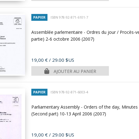
PAPIER
ISBN 978-92-871-6101-7
Assemblée parlementaire - Ordres du jour / Procès-ve
partie) 2-6 octobre 2006
(2007)
Prix
19,00 €
/ 29.00 $US
AJOUTER AU PANIER
PAPIER
ISBN 978-92-871-6003-4
Parliamentary Assembly - Orders of the day, Minutes
(Second part) 10-13 April 2006
(2007)
Prix
19,00 €
/ 29.00 $US