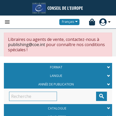


Français
Libraires ou agents de vente, contactez-nous à
publishing@coe.int
pour connaître nos conditions
spéciales !
FORMAT
LANGUE
ANNÉE DE PUBLICATION

CATALOGUE