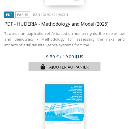
PDF
PAPIER
ISBN 978-92-871-9693-4
PDF - HUDERIA - Methodology and Model
(2026)
Towards an application of AI based on human rights, the rule of law
and democracy • Methodology for assessing the risks and
impacts of artificial intelligence systems from the...
Prix
9,50 €
/ 19.00 $US
AJOUTER AU PANIER