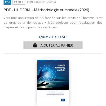
PDF
PAPIER
ISBN 978-92-871-9691-0
PDF - HUDERIA - Méthodologie et modèle
(2026)
Vers une application de l'IA fondée sur les droits de l'homme, l'Etat
de droit et la démocratie • Méthodologie pour l’évaluation des
risques et des impacts des systèmes...
Prix
9,50 €
/ 19.00 $US
AJOUTER AU PANIER