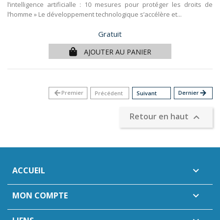
l’intelligence artificialle : 10 mesures pour protéger les droits de
l’homme » Le développement technologique s’accélère et...
Prix
Gratuit
AJOUTER AU PANIER
arrow_back
Premier
Dernier
arrow_forward
Précédent
Suivant
Retour en haut

ACCUEIL

MON COMPTE
