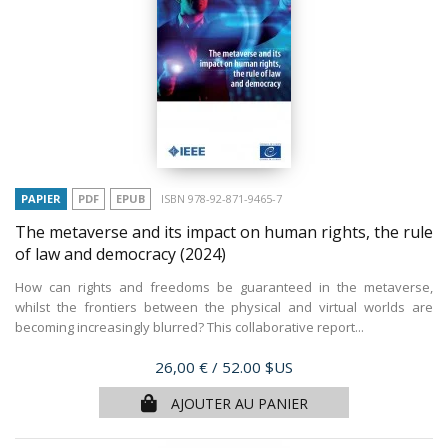
PAPIER
PDF
EPUB
ISBN 978-92-871-9465-7
The metaverse and its impact on human rights, the rule
of law and democracy
(2024)
How can rights and freedoms be guaranteed in the metaverse,
whilst the frontiers between the physical and virtual worlds are
becoming increasingly blurred? This collaborative report...
Prix
26,00 €
/ 52.00 $US
AJOUTER AU PANIER