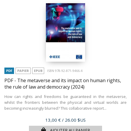
PDF
PAPIER
EPUB
ISBN 978-92-871-9466-4
PDF - The metaverse and its impact on human rights,
the rule of law and democracy
(2024)
How can rights and freedoms be guaranteed in the metaverse,
whilst the frontiers between the physical and virtual worlds are
becoming increasingly blurred? This collaborative report...
Prix
13,00 €
/ 26.00 $US
AJOUTER AU PANIER