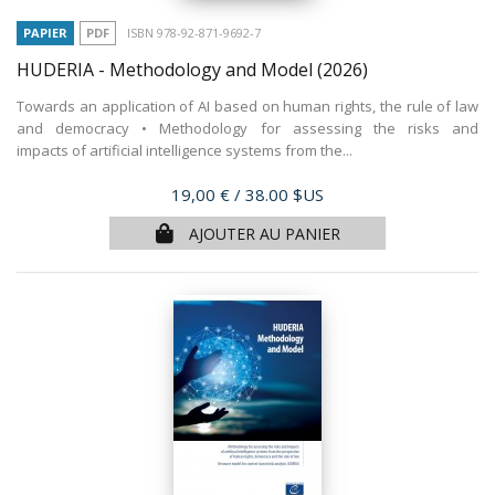
PAPIER
PDF
ISBN 978-92-871-9692-7
HUDERIA - Methodology and Model
(2026)
Towards an application of AI based on human rights, the rule of law
and democracy • Methodology for assessing the risks and
impacts of artificial intelligence systems from the...
Prix
19,00 €
/ 38.00 $US
AJOUTER AU PANIER