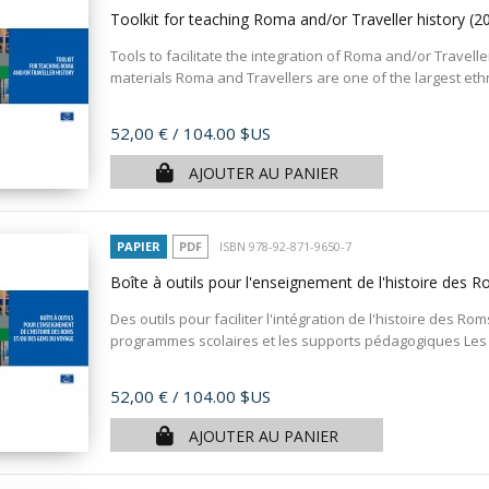
Toolkit for teaching Roma and/or Traveller history
(2
Tools to facilitate the integration of Roma and/or Travelle
materials Roma and Travellers are one of the largest ethni
Prix
52,00 €
/ 104.00 $US
AJOUTER AU PANIER
PAPIER
PDF
ISBN 978-92-871-9650-7
Boîte à outils pour l'enseignement de l'histoire des
Des outils pour faciliter l'intégration de l'histoire des 
programmes scolaires et les supports pédagogiques Les 
Prix
52,00 €
/ 104.00 $US
AJOUTER AU PANIER