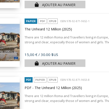
AJOUTER AU PANIER
PAPIER
PDF
EPUB
ISBN 978-92-871-9652-1
The Unheard 12 Million
(2025)
There are 12 million Roma and Travellers living in Europe,
strong and clear, especially those of women and girls. T
Prix
15,00 €
/ 30.00 $US
AJOUTER AU PANIER
PDF
PAPIER
EPUB
ISBN 978-92-871-9653-8
PDF - The Unheard 12 Million
(2025)
There are 12 million Roma and Travellers living in Europe,
strong and clear, especially those of women and girls. T