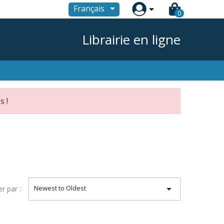

Français
0
Librairie en ligne
s !

Newest to Oldest
er par :