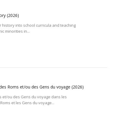
tory
(2026)
r history into school curricula and teaching
c minorities in...
ire des Roms et/ou des Gens du voyage
(2026)
Roms et/ou des Gens du voyage dans les
Roms et les Gens du voyage...