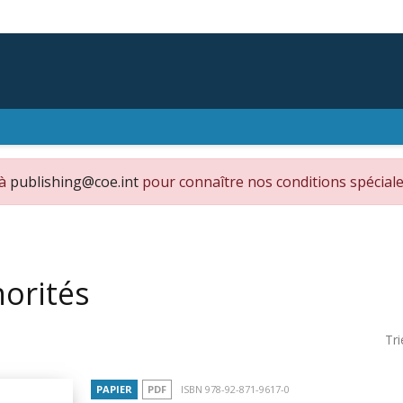
 à
publishing@coe.int
pour connaître nos conditions spéciale
orités
Tri
PAPIER
PDF
ISBN 978-92-871-9617-0