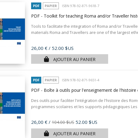
PDF
PAPIER
ISBN 978-92-871-9618-7
PDF - Toolkit for teaching Roma and/or Traveller his
Tools to facilitate the integration of Roma and/or Travelle
materials Roma and Travellers are one of the largest ethni
Prix
26,00 €
/ 52.00 $US
AJOUTER AU PANIER
PDF
PAPIER
ISBN 978-92-871-9651-4
PDF - Boîte à outils pour l'enseignement de l'histo
Des outils pour faciliter l'intégration de l'histoire des 
programmes scolaires et les supports pédagogiques Les 
Prix
26,00 €
/
52.00 $US
104.00 $US
AJOUTER AU PANIER