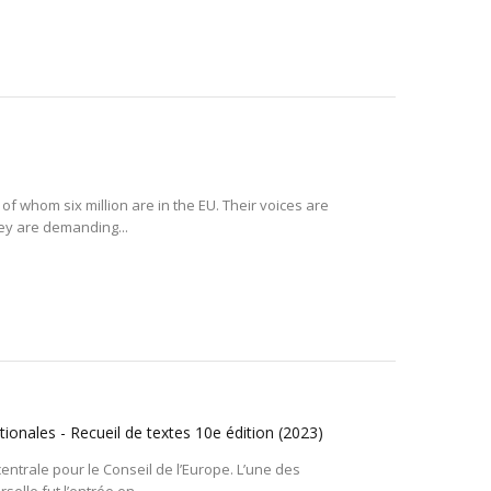
 of whom six million are in the EU. Their voices are
hey are demanding...
ionales - Recueil de textes 10e édition
(2023)
entrale pour le Conseil de l’Europe. L’une des