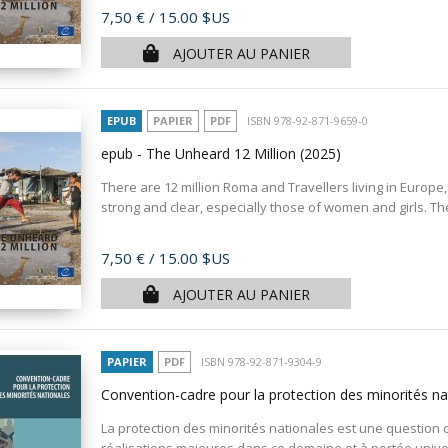
Prix
7,50 €
/ 15.00 $US
AJOUTER AU PANIER
EPUB
PAPIER
PDF
ISBN 978-92-871-9659-0
epub - The Unheard 12 Million
(2025)
There are 12 million Roma and Travellers living in Europe,
strong and clear, especially those of women and girls. T
Prix
7,50 €
/ 15.00 $US
AJOUTER AU PANIER
PAPIER
PDF
ISBN 978-92-871-9304-9
Convention-cadre pour la protection des minorités nat
La protection des minorités nationales est une question c