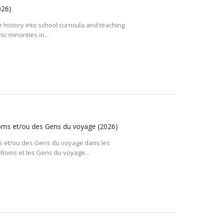
026)
r history into school curricula and teaching
c minorities in...
 Roms et/ou des Gens du voyage
(2026)
Roms et/ou des Gens du voyage dans les
Roms et les Gens du voyage...