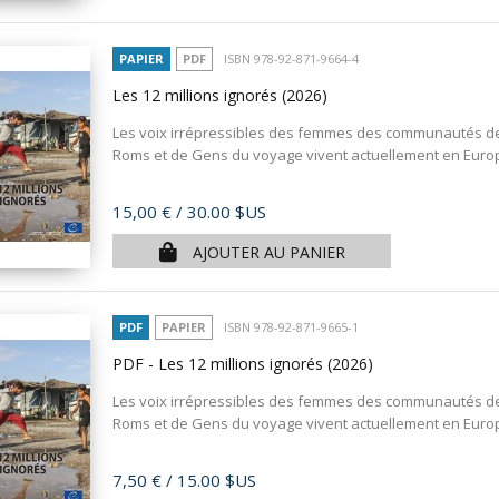
PAPIER
PDF
ISBN 978-92-871-9664-4
Les 12 millions ignorés
(2026)
Les voix irrépressibles des femmes des communautés d
Roms et de Gens du voyage vivent actuellement en Europe,
Prix
15,00 €
/ 30.00 $US
AJOUTER AU PANIER
PDF
PAPIER
ISBN 978-92-871-9665-1
PDF - Les 12 millions ignorés
(2026)
Les voix irrépressibles des femmes des communautés d
Roms et de Gens du voyage vivent actuellement en Europe,
Prix
7,50 €
/ 15.00 $US