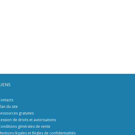
LIENS
ontacts
lan du site
essources gratuites
ession de droits et autorisations
onditions générales de vente
entions légales et Règles de confidentialités