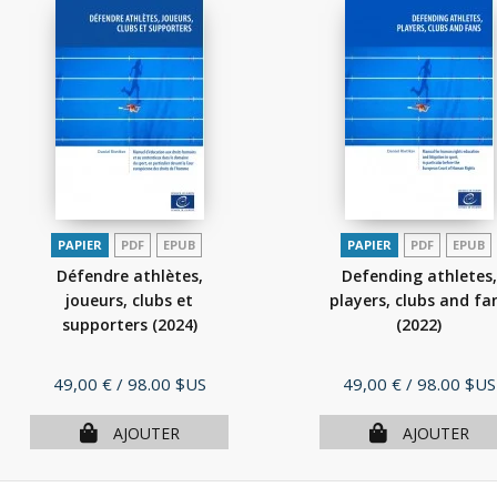
PAPIER
PDF
EPUB
PAPIER
PDF
EPUB
Défendre athlètes,
Defending athletes,
joueurs, clubs et
players, clubs and fa
supporters
(2024)
(2022)
Prix
Prix
49,00 €
/ 98.00 $US
49,00 €
/ 98.00 $US
AJOUTER
AJOUTER