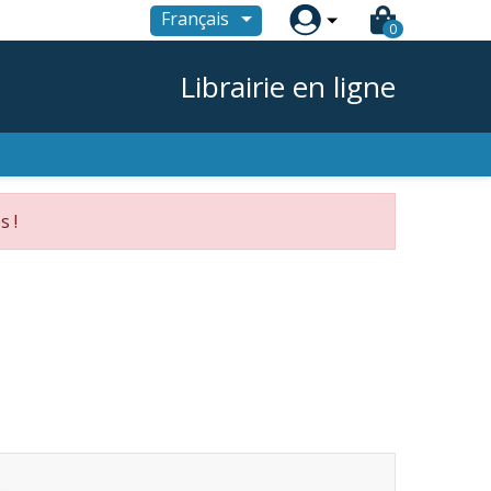

Français
0
Librairie en ligne
s !