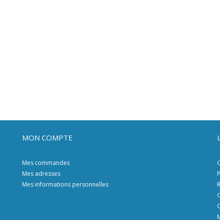
MON COMPTE
Mes commandes
C
Mes adresses
P
Mes informations personnelles
R
C
C
M