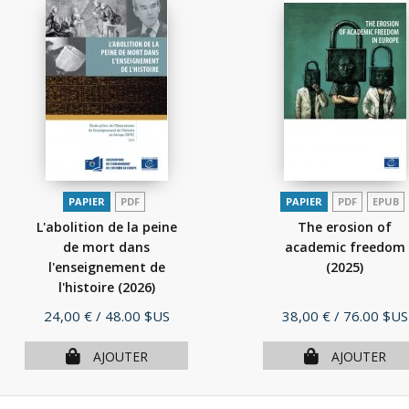
PAPIER
PDF
PAPIER
PDF
EPUB
L'abolition de la peine
The erosion of
de mort dans
academic freedom
l'enseignement de
(2025)
l'histoire
(2026)
Prix
Prix
24,00 €
/ 48.00 $US
38,00 €
/ 76.00 $US
AJOUTER
AJOUTER