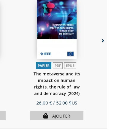
PAPIER
PDF
EPUB
PAPIER
The metaverse and its
Défendre
impact on human
joueurs
rights, the rule of law
suppor
and democracy
(2024)
Prix
Prix
26,00 €
/ 52.00 $US
49,00 €
AJOUTER
A