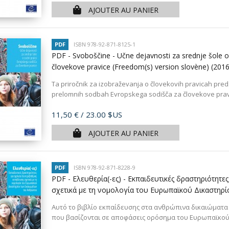
AJOUTER AU PANIER
PDF
ISBN 978-92-871-8125-1
PDF - Svoboščine - Učne dejavnosti za srednje šole o
človekove pravice (Freedom(s) version slovène)
(2016
Ta priročnik za izobraževanja o človekovih pravicah predst
prelomnih sodbah Evropskega sodišča za človekove pravic
Prix
11,50 €
/ 23.00 $US
AJOUTER AU PANIER
PDF
ISBN 978-92-871-8228-9
PDF - Ελευθερία(-ες) - Εκπαιδευτικές δραστηριότητ
σχετικά με τη νομολογία του Ευρωπαϊκού Δικαστηρ
Αυτό το βιβλίο εκπαίδευσης στα ανθρώπινα δικαιώματα
που βασίζονται σε αποφάσεις ορόσημα του Ευρωπαϊκού