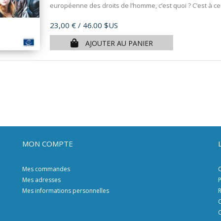
européenne des droits de l’homme, c’est quoi ? C’est à ce
Prix
23,00 €
/ 46.00 $US
AJOUTER AU PANIER
MON COMPTE
Mes commandes
C
Mes adresses
P
Mes informations personnelles
R
C
C