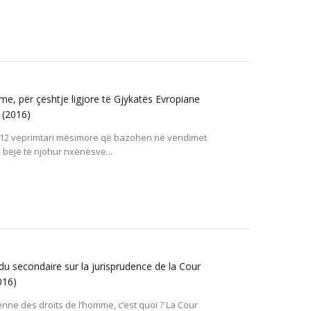
me, për çështje ligjore të Gjykatës Evropiane
)
(2016)
n 12 veprimtari mësimore që bazohen në vendimet
u bëjë të njohur nxënësve...
 du secondaire sur la jurisprudence de la Cour
016)
nne des droits de l’homme, c’est quoi ? La Cour