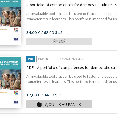
A portfolio of competences for democratic culture - 
An invaluable tool that can be used to foster and suppor
competences in learners. This portfolio is intended for use
Prix
34,00 €
/ 68.00 $US
ÉPUISÉ
PDF
PAPIER
ISBN 978-92-871-9048-2
PDF - A portfolio of competences for democratic cul
An invaluable tool that can be used to foster and suppor
competences in learners. This portfolio is intended for use
Prix
17,00 €
/ 34.00 $US
AJOUTER AU PANIER