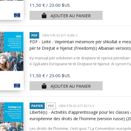
Prix
11,50 €
/ 23.00 $US
AJOUTER AU PANIER
PDF
ISBN 978-92-871-8288-3
PDF - Liritë - Veprimtari mësimore për shkollat e mes
për të Drejtat e Njeriut (Freedom(s) Albanian version
Ky manual për edukimin e të drejtave të njeriut përmba
e Gjykatës Evropiane të të Drejtave të Njeriut. Ai synon t’
Prix
11,50 €
/ 23.00 $US
AJOUTER AU PANIER
PAPIER
PDF
ISBN 978-92-871-8213-5
Liberté(s) - Activités d'apprentissage pour les classes
européenne des droits de l'homme (version russe)
(2
Les droits de l’homme, c’est quoi ? La Convention europée