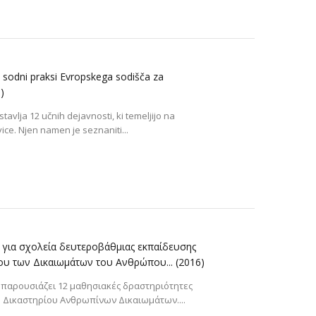
 sodni praksi Evropskega sodišča za
)
avlja 12 učnih dejavnosti, ki temeljijo na
e. Njen namen je seznaniti...
ες για σχολεία δευτεροβάθμιας εκπαίδευσης
ίου των Δικαιωμάτων του Ανθρώπου...
(2016)
 παρουσιάζει 12 μαθησιακές δραστηριότητες
 Δικαστηρίου Ανθρωπίνων Δικαιωμάτων....