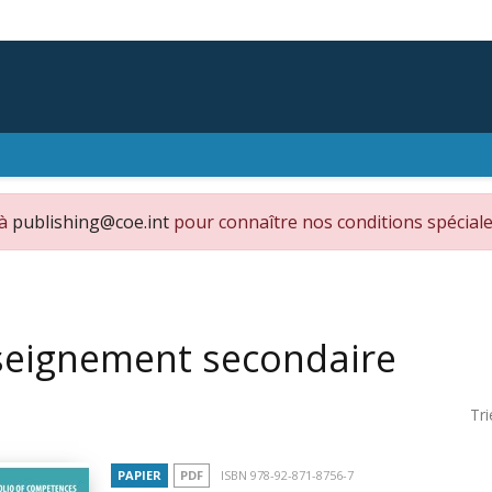
 à
publishing@coe.int
pour connaître nos conditions spéciale
seignement secondaire
Tri
PAPIER
PDF
ISBN 978-92-871-8756-7