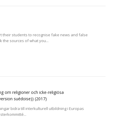
their students to recognise fake news and false
 the sources of what you...
g om religioner och icke-religiösa
n version suédoise))
(2017)
ngar bidra till interkulturell utbildning i Europas
sterkommitté...