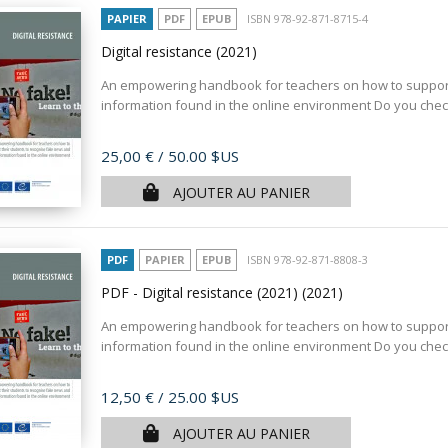
PAPIER
PDF
EPUB
ISBN 978-92-871-8715-4
Digital resistance
(2021)
An empowering handbook for teachers on how to support 
information found in the online environment Do you check
Prix
25,00 €
/ 50.00 $US
AJOUTER AU PANIER
PDF
PAPIER
EPUB
ISBN 978-92-871-8808-3
PDF - Digital resistance (2021)
(2021)
An empowering handbook for teachers on how to support 
information found in the online environment Do you check
Prix
12,50 €
/ 25.00 $US
AJOUTER AU PANIER