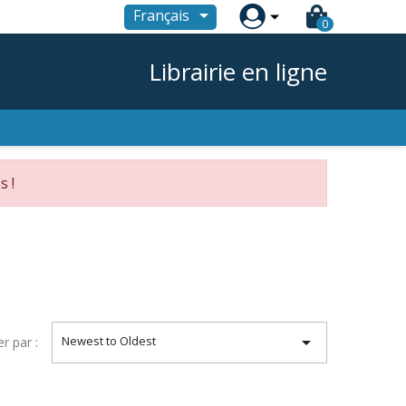

Français
0
Librairie en ligne
s !

Newest to Oldest
er par :