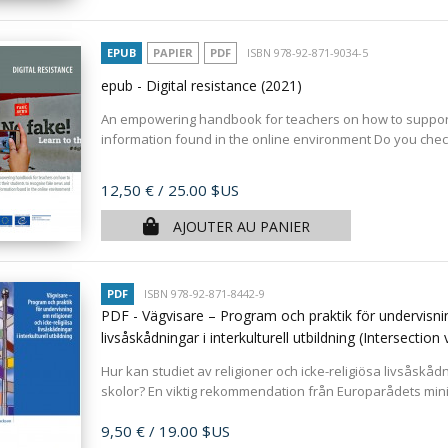
EPUB
PAPIER
PDF
ISBN 978-92-871-9034-5
epub - Digital resistance
(2021)
An empowering handbook for teachers on how to support 
information found in the online environment Do you check
Prix
12,50 €
/ 25.00 $US
AJOUTER AU PANIER
PDF
ISBN 978-92-871-8442-9
PDF - Vägvisare – Program och praktik för undervisnin
livsåskådningar i interkulturell utbildning (Intersectio
Hur kan studiet av religioner och icke-religiösa livsåskådni
skolor? En viktig rekommendation från Europarådets mini
Prix
9,50 €
/ 19.00 $US