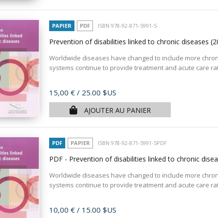
PAPIER
PDF
ISBN 978-92-871-5991-5
Prevention of disabilities linked to chronic diseases
(2
Worldwide diseases have changed to include more chronic 
systems continue to provide treatment and acute care rath
Prix
15,00 €
/ 25.00 $US
AJOUTER AU PANIER
PDF
PAPIER
ISBN 978-92-871-5991-5PDF
PDF - Prevention of disabilities linked to chronic dis
Worldwide diseases have changed to include more chronic 
systems continue to provide treatment and acute care rath
Prix
10,00 €
/ 15.00 $US