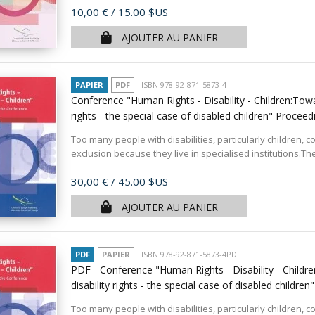
Prix
10,00 €
/ 15.00 $US
AJOUTER AU PANIER
PAPIER
PDF
ISBN 978-92-871-5873-4
Conference "Human Rights - Disability - Children:Towar
rights - the special case of disabled children" Procee
Too many people with disabilities, particularly children, c
exclusion because they live in specialised institutions.T
Prix
30,00 €
/ 45.00 $US
AJOUTER AU PANIER
PDF
PAPIER
ISBN 978-92-871-5873-4PDF
PDF - Conference "Human Rights - Disability - Childre
disability rights - the special case of disabled childr
Too many people with disabilities, particularly children, c