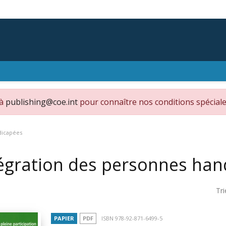
 à
publishing@coe.int
pour connaître nos conditions spéciale
dicapées
égration des personnes han
Tri
PAPIER
PDF
ISBN 978-92-871-6499-5