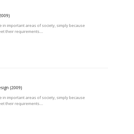
2009)
e in important areas of society, simply because
et their requirements....
Design
(2009)
e in important areas of society, simply because
et their requirements....