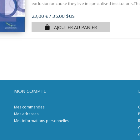
exclusion because they live in specialised institutions.Th
Prix
23,00 €
/ 35.00 $US
AJOUTER AU PANIER
MON COMPTE
Mes commandes
C
Mes adresses
P
Mes informations personnelles
R
C
C