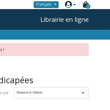

Français
0
Librairie en ligne
s !
dicapées

Newest to Oldest
er par :