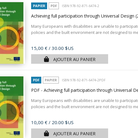
PAPIER
PDF
ISBN 978-92-871-6474-2
Achieving full participation through Universal Design
(
Many Europeans with disabilities are unable to participat
policies and the built environment are not designed to me
Prix
15,00 €
/ 30.00 $US
AJOUTER AU PANIER
PDF
PAPIER
ISBN 978-92-871-6474-2PDF
PDF - Achieving full participation through Universal 
Many Europeans with disabilities are unable to participat
policies and the built environment are not designed to me
Prix
10,00 €
/ 20.00 $US
AJOUTER AU PANIER