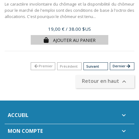
Le caractère involontaire du chômage et la disponibilité du chômeur
pour le marché de l'emploi sont des conditions de base à l'octroi des
allocations. C'est pourquoi le chômeur est tenu...
Prix
19,00 €
/ 38.00 $US
AJOUTER AU PANIER
arrow_back
Premier
Dernier
arrow_forward
Précédent
Suivant
Retour en haut

ACCUEIL

MON COMPTE
