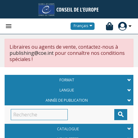


Français
Libraires ou agents de vente, contactez-nous à
publishing@coe.int
pour connaître nos conditions
spéciales !
FORMAT
LANGUE
ANNÉE DE PUBLICATION

CATALOGUE