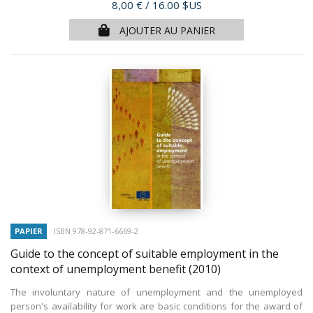
Prix
8,00 €
/ 16.00 $US
AJOUTER AU PANIER
PAPIER
ISBN 978-92-871-6669-2
Guide to the concept of suitable employment in the
context of unemployment benefit
(2010)
The involuntary nature of unemployment and the unemployed
person's availability for work are basic conditions for the award of