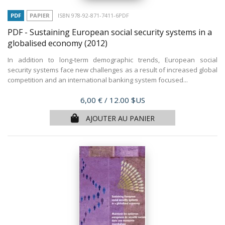
PDF
PAPIER
ISBN 978-92-871-7411-6PDF
PDF - Sustaining European social security systems in a
globalised economy
(2012)
In addition to long-term demographic trends, European social
security systems face new challenges as a result of increased global
competition and an international banking system focused...
Prix
6,00 €
/ 12.00 $US
AJOUTER AU PANIER