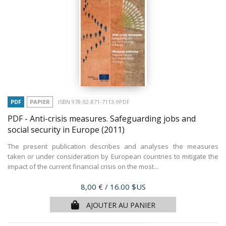
PDF
PAPIER
ISBN 978-92-871-7113-9PDF
PDF - Anti-crisis measures. Safeguarding jobs and
social security in Europe
(2011)
The present publication describes and analyses the measures
taken or under consideration by European countries to mitigate the
impact of the current financial crisis on the most...
Prix
8,00 €
/ 16.00 $US
AJOUTER AU PANIER