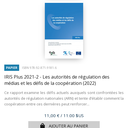
PAPIER
ISBN 978-92-871-9181-6
IRIS Plus 2021-2 - Les autorités de régulation des
médias et les défis de la coopération
(2022)
Ce rapport examine les défis actuels auxquels sont confrontées les
autorités de régulation nationales (ARN) et tente d’établir comment la
coopération entre ces dernières peut renforcer...
Prix
11,00 €
/ 11.00 $US
AJOUTER AU PANIER