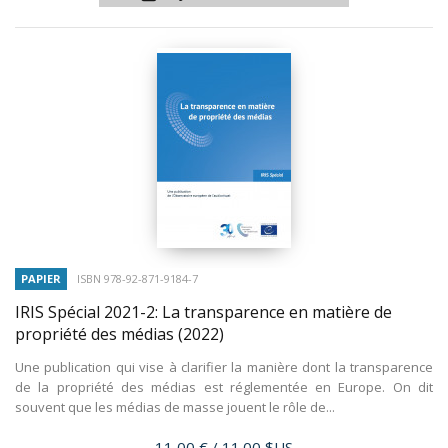
PAPIER
ISBN 978-92-871-9184-7
IRIS Spécial 2021-2: La transparence en matière de
propriété des médias
(2022)
Une publication qui vise à clarifier la manière dont la transparence
de la propriété des médias est réglementée en Europe. On dit
souvent que les médias de masse jouent le rôle de...
Prix
11,00 €
/ 11.00 $US