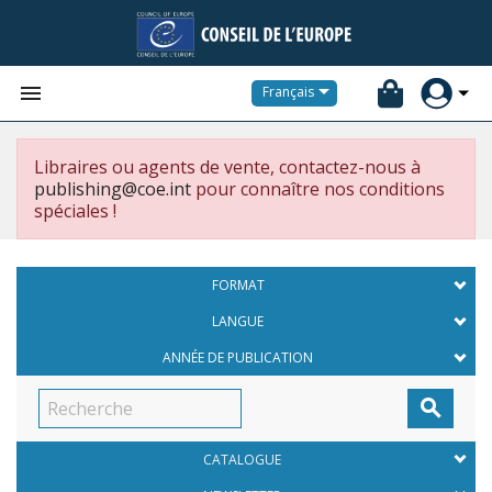


Français
Libraires ou agents de vente, contactez-nous à
publishing@coe.int
pour connaître nos conditions
spéciales !
FORMAT
LANGUE
ANNÉE DE PUBLICATION

CATALOGUE