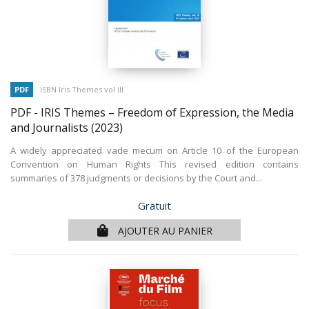
PDF
ISBN Iris Themes vol III
PDF - IRIS Themes – Freedom of Expression, the Media
and Journalists
(2023)
A widely appreciated vade mecum on Article 10 of the European
Convention on Human Rights This revised edition contains
summaries of 378 judgments or decisions by the Court and...
Prix
Gratuit
AJOUTER AU PANIER