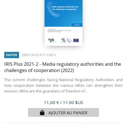
PAPIER
ISBN 978-92-871-9180-9
IRIS Plus 2021-2 - Media regulatory authorities and the
challenges of cooperation
(2022)
The current challenges facing National Regulatory Authorities and
how cooperation between the various NRAs can strengthen their
mission. NRAs are the guardians of freedom of...
Prix
11,00 €
/ 11.00 $US
AJOUTER AU PANIER