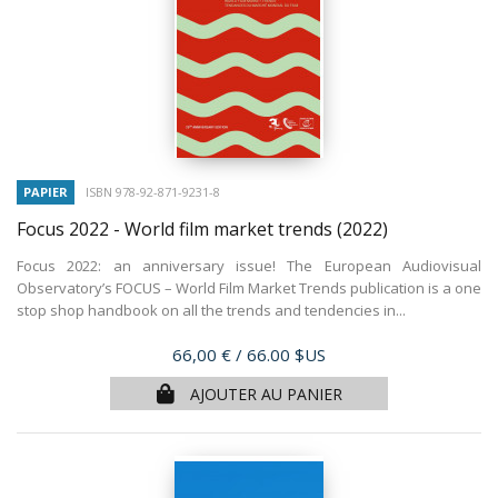
PAPIER
ISBN 978-92-871-9231-8
Focus 2022 - World film market trends
(2022)
Focus 2022: an anniversary issue! The European Audiovisual
Observatory’s FOCUS – World Film Market Trends publication is a one
stop shop handbook on all the trends and tendencies in...
Prix
66,00 €
/ 66.00 $US
AJOUTER AU PANIER