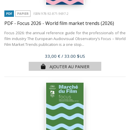
PDF
PAPIER
ISBN 978-92-871-9697-2
PDF - Focus 2026 - World film market trends
(2026)
Focus 2026: the annual reference guide for the professionals of the
film industry The European Audiovisual Observatory’s Focus – World
Film Market Trends publication is a one stop...
Prix
33,00 €
/ 33.00 $US
AJOUTER AU PANIER