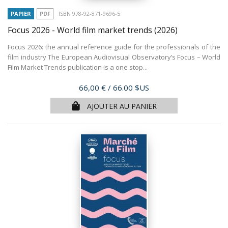
PAPIER
PDF
ISBN 978-92-871-9696-5
Focus 2026 - World film market trends
(2026)
Focus 2026: the annual reference guide for the professionals of the
film industry The European Audiovisual Observatory’s Focus – World
Film Market Trends publication is a one stop...
Prix
66,00 €
/ 66.00 $US
AJOUTER AU PANIER