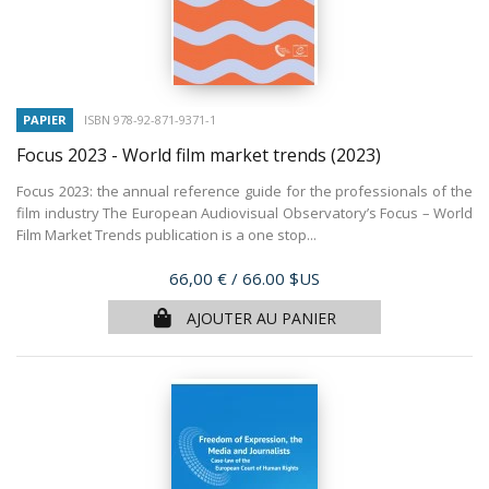
PAPIER
ISBN 978-92-871-9371-1
Focus 2023 - World film market trends
(2023)
Focus 2023: the annual reference guide for the professionals of the
film industry The European Audiovisual Observatory’s Focus – World
Film Market Trends publication is a one stop...
Prix
66,00 €
/ 66.00 $US
AJOUTER AU PANIER