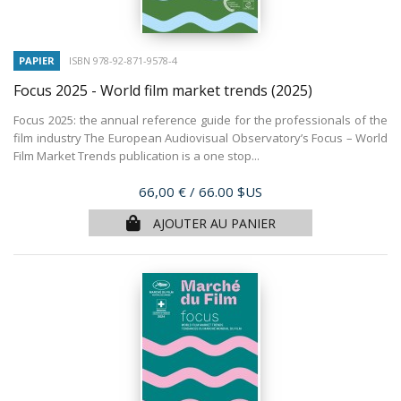
PAPIER
ISBN 978-92-871-9578-4
Focus 2025 - World film market trends
(2025)
Focus 2025: the annual reference guide for the professionals of the
film industry The European Audiovisual Observatory’s Focus – World
Film Market Trends publication is a one stop...
Prix
66,00 €
/ 66.00 $US
AJOUTER AU PANIER