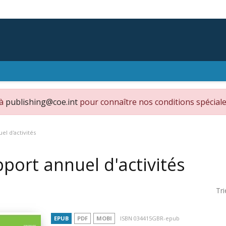
 à
publishing@coe.int
pour connaître nos conditions spéciale
el d'activités
port annuel d'activités
Tri
EPUB
PDF
MOBI
ISBN 034415GBR-epub