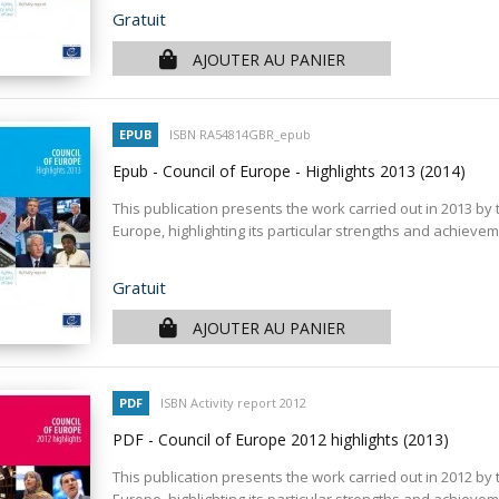
Prix
Gratuit
AJOUTER AU PANIER
EPUB
ISBN RA54814GBR_epub
Epub - Council of Europe - Highlights 2013
(2014)
This publication presents the work carried out in 2013 by 
Europe, highlighting its particular strengths and achieve
Prix
Gratuit
AJOUTER AU PANIER
PDF
ISBN Activity report 2012
PDF - Council of Europe 2012 highlights
(2013)
This publication presents the work carried out in 2012 by 