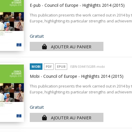
E-pub - Council of Europe - Highlights 2014
(2015)
This publication presents the work carried out in 2014 by 
Europe, highlighting its particular strengths and achieve
Prix
Gratuit
AJOUTER AU PANIER
MOBI
PDF
EPUB
ISBN 034415GBR-mobi
Mobi - Council of Europe - Highlights 2014
(2015)
This publication presents the work carried out in 2014 by 
Europe, highlighting its particular strengths and achieve
Prix
Gratuit
AJOUTER AU PANIER