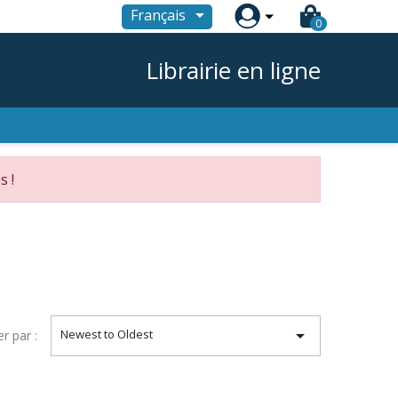

Français
0
Librairie en ligne
s !

Newest to Oldest
er par :