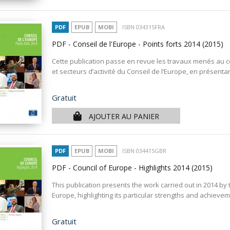
PDF
EPUB
MOBI
ISBN 034315FRA
PDF - Conseil de l'Europe - Points forts 2014
(2015)
Cette publication passe en revue les travaux menés au c
et secteurs d’activité du Conseil de l’Europe, en présentan
Prix
Gratuit
AJOUTER AU PANIER
PDF
EPUB
MOBI
ISBN 034415GBR
PDF - Council of Europe - Highlights 2014
(2015)
This publication presents the work carried out in 2014 by 
Europe, highlighting its particular strengths and achieve
Prix
Gratuit