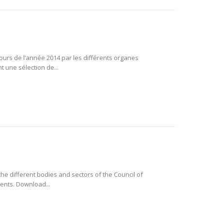
ours de l’année 2014 par les différents organes
t une sélection de...
the different bodies and sectors of the Council of
ments. Download...