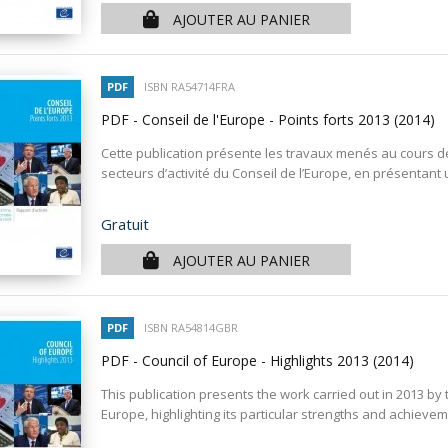
AJOUTER AU PANIER
PDF
ISBN RA54714FRA
PDF - Conseil de l'Europe - Points forts 2013
(2014)
Cette publication présente les travaux menés au cours de
secteurs d’activité du Conseil de l’Europe, en présentant u
Prix
Gratuit
AJOUTER AU PANIER
PDF
ISBN RA54814GBR
PDF - Council of Europe - Highlights 2013
(2014)
This publication presents the work carried out in 2013 by 
Europe, highlighting its particular strengths and achievemen