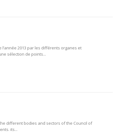
 l’année 2013 par les différents organes et
ne sélection de points...
the different bodies and sectors of the Council of
ts. its...