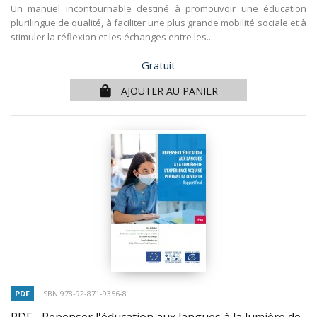
Un manuel incontournable destiné à promouvoir une éducation
plurilingue de qualité, à faciliter une plus grande mobilité sociale et à
stimuler la réflexion et les échanges entre les...
Prix
Gratuit
AJOUTER AU PANIER
PDF
ISBN 978-92-871-9356-8
PDF - Repenser l'éducation aux langues à la lumière de