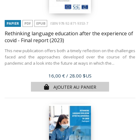
PAPIER
PDF
EPUB
ISBN 978-92-871-9353-7
Rethinking language education after the experience of
covid - Final report
(2023)
This new publication offers both a timely reflection on the challenges
faced and the approaches developed over the course of the
pandemic and a look into the future at ways in which the...
Prix
16,00 €
/ 28.00 $US
AJOUTER AU PANIER