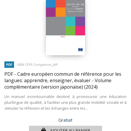
PDF
ISBN CEFR Companion_JAP
PDF - Cadre européen commun de référence pour les
langues: apprendre, enseigner, évaluer - Volume
complémentaire (version japonaise)
(2024)
Un manuel incontournable destiné à promouvoir une éducation
plurilingue de qualité, à faciliter une plus grande mobilité sociale et à
stimuler la réflexion et les échanges entre les...
Prix
Gratuit
AJOUTER AU PANIER