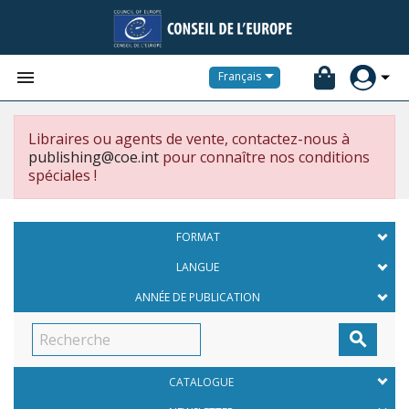


Français
Libraires ou agents de vente, contactez-nous à
publishing@coe.int
pour connaître nos conditions
spéciales !
FORMAT
LANGUE
ANNÉE DE PUBLICATION

CATALOGUE