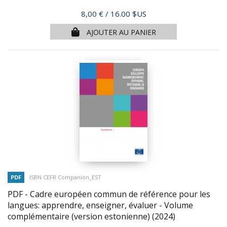
Prix
8,00 €
/ 16.00 $US
AJOUTER AU PANIER
PDF
ISBN CEFR Companion_EST
PDF - Cadre européen commun de référence pour les
langues: apprendre, enseigner, évaluer - Volume
complémentaire (version estonienne)
(2024)