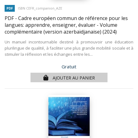
PDF
ISBN CEFR_companion_AZE
PDF - Cadre européen commun de référence pour les
langues: apprendre, enseigner, évaluer - Volume
complémentaire (version azerbaïdjanaise)
(2024)
Un manuel incontournable destiné à promouvoir une éducation
plurilingue de qualité, à faciliter une plus grande mobilité sociale et à
stimuler la réflexion et les échanges entre les...
Prix
Gratuit
AJOUTER AU PANIER