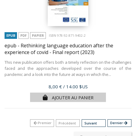
EPUB
PDF
PAPIER
ISBN 978-92-871-9402-2
epub - Rethinking language education after the
experience of covid - Final report
(2023)
This new publication offers both a timely reflection on the challenges
faced and the approaches developed over the course of the
pandemic and a look into the future at ways in which the...
Prix
8,00 €
/ 14.00 $US
AJOUTER AU PANIER
arrow_back
Premier
Dernier
arrow_forward
Précédent
Suivant