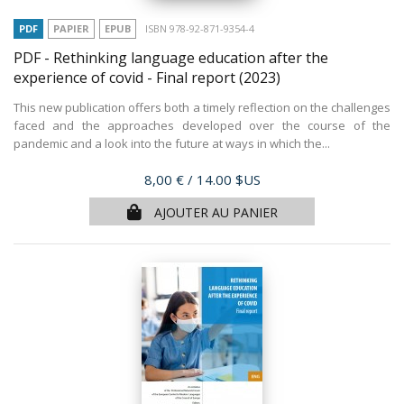
PDF
PAPIER
EPUB
ISBN 978-92-871-9354-4
PDF - Rethinking language education after the
experience of covid - Final report
(2023)
This new publication offers both a timely reflection on the challenges
faced and the approaches developed over the course of the
pandemic and a look into the future at ways in which the...
Prix
8,00 €
/ 14.00 $US
AJOUTER AU PANIER