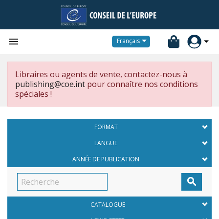


Français
Libraires ou agents de vente, contactez-nous à
publishing@coe.int
pour connaître nos conditions
spéciales !
FORMAT
LANGUE
ANNÉE DE PUBLICATION

CATALOGUE