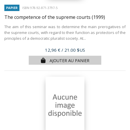
PAPIER
ISBN 978-92-871-3797-5
The competence of the supreme courts
(1999)
The aim of this seminar was to determine the main prerogatives of
the supreme courts, with regard to their function as protectors of the
principles of a democratic pluralist society. At...
Prix
12,96 €
/ 21.00 $US
AJOUTER AU PANIER