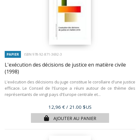
PAPIER
ISBN 978-92-871-3692-3
L'exécution des décisions de justice en matière civile
(1998)
L'exécution des décisions du juge constitue le corollaire d'une justice
efficace. Le Conseil de l'Europe a réuni autour de ce thème des
représentants de vingt pays d'Europe centrale et...
Prix
12,96 €
/ 21.00 $US
AJOUTER AU PANIER