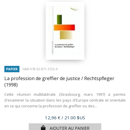
PAPIER
ISBN 978-92-871-3723-4
La profession de greffier de justice / Rechtspfleger
(1998)
Cette réunion multilatérale (Strasbourg, mars 1997) a permis
d'examiner la situation dans les pays d'Europe centrale et orientale
en ce qui concerne la profession de greffier ou des...
Prix
12,96 €
/ 21.00 $US
AJOUTER AU PANIER