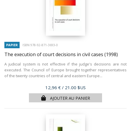
PAPIER
ISBN 978-92-871-3693-0
The execution of court decisions in civil cases
(1998)
A judicial system is not effective if the judge's decisions are not
executed. The Council of Europe brought together representatives
of the twenty countries of central and eastern Europe...
Prix
12,96 €
/ 21.00 $US
AJOUTER AU PANIER