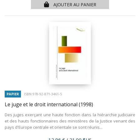
AJOUTER AU PANIER
PAPIER
ISBN 978-92-871-3461-5
Le juge et le droit international
(1998)
Des juges exerçant une haute fonction dans la hiérarchie judiciaire
et des hauts fonctionnaires des ministères de la Justice venant des
pays d'Europe centrale et orientale se sont réunis...
Prix
12,96 €
/ 21.00 $US