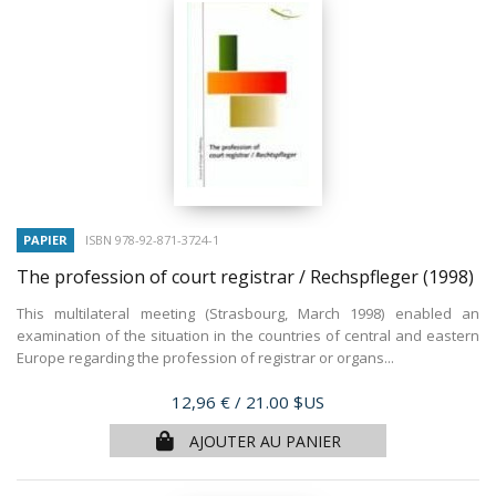
PAPIER
ISBN 978-92-871-3724-1
The profession of court registrar / Rechspfleger
(1998)
This multilateral meeting (Strasbourg, March 1998) enabled an
examination of the situation in the countries of central and eastern
Europe regarding the profession of registrar or organs...
Prix
12,96 €
/ 21.00 $US
AJOUTER AU PANIER