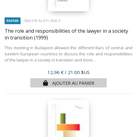
PAPIER
ISBN 978-92-871-3942-9
The role and responsibilities of the lawyer in a society
in transition
(1999)
This meeting in Budapest allowed the different Bars of central and
eastern European countries to discuss the role and responsibilities
of the lawyer in a society in transition and more...
Prix
12,96 €
/ 21.00 $US
AJOUTER AU PANIER