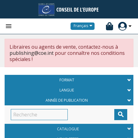


Français
Libraires ou agents de vente, contactez-nous à
publishing@coe.int
pour connaître nos conditions
spéciales !
FORMAT
LANGUE
ANNÉE DE PUBLICATION

CATALOGUE