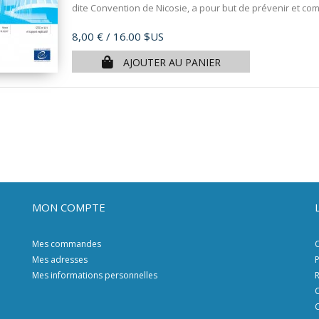
dite Convention de Nicosie, a pour but de prévenir et comb
Prix
8,00 €
/ 16.00 $US
AJOUTER AU PANIER
MON COMPTE
Mes commandes
C
Mes adresses
P
Mes informations personnelles
R
C
C