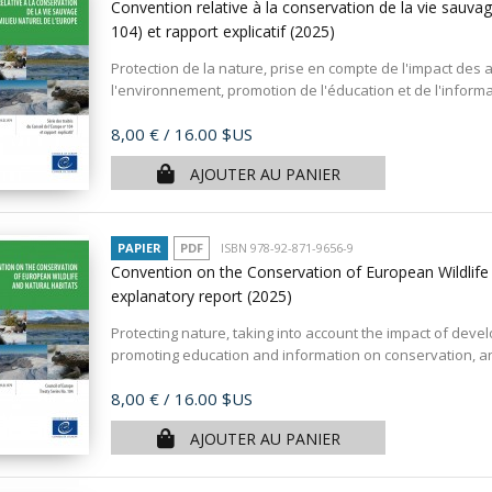
Convention relative à la conservation de la vie sauvag
104) et rapport explicatif
(2025)
Protection de la nature, prise en compte de l'impact d
l'environnement, promotion de l'éducation et de l'informa
Prix
8,00 €
/ 16.00 $US
AJOUTER AU PANIER
PAPIER
PDF
ISBN 978-92-871-9656-9
Convention on the Conservation of European Wildlife
explanatory report
(2025)
Protecting nature, taking into account the impact of dev
promoting education and information on conservation, and
Prix
8,00 €
/ 16.00 $US
AJOUTER AU PANIER