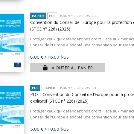
PAPIER
PDF
ISBN 978-92-871-9594-4
Convention du Conseil de l’Europe pour la protection d
(STCE n° 226)
(2025)
Protéger ceux qui défendent nos droits Face aux menaces
Conseil de l'Europe a adopté une convention pour garantir
Prix
8,00 €
/ 16.00 $US
AJOUTER AU PANIER
PDF
PAPIER
ISBN 978-92-871-9595-1
PDF - Convention du Conseil de l’Europe pour la prote
explicatif (STCE n° 226)
(2025)
Protéger ceux qui défendent nos droits Face aux menaces
Conseil de l'Europe a adopté une convention pour garantir
Prix
5,00 €
/ 10.00 $US