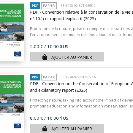
PDF
PAPIER
ISBN 978-92-871-9655-2
PDF - Convention relative à la conservation de la vie 
n° 104) et rapport explicatif
(2025)
Protection de la nature, prise en compte de l'impact d
l'environnement, promotion de l'éducation et de l'informa
Prix
5,00 €
/ 10.00 $US
AJOUTER AU PANIER
PDF
PAPIER
ISBN 978-92-871-9657-6
PDF - Convention on the Conservation of European Wi
and explanatory report
(2025)
Protecting nature, taking into account the impact of dev
promoting education and information on conservation, and
Prix
8,00 €
/ 16.00 $US
AJOUTER AU PANIER