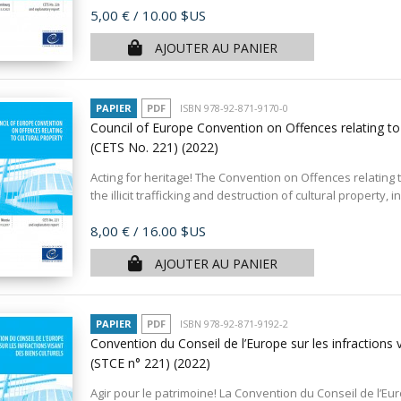
Prix
5,00 €
/ 10.00 $US
AJOUTER AU PANIER
PAPIER
PDF
ISBN 978-92-871-9170-0
Council of Europe Convention on Offences relating to
(CETS No. 221)
(2022)
Acting for heritage! The Convention on Offences relating
the illicit trafficking and destruction of cultural property, in 
Prix
8,00 €
/ 16.00 $US
AJOUTER AU PANIER
PAPIER
PDF
ISBN 978-92-871-9192-2
Convention du Conseil de l’Europe sur les infractions v
(STCE n° 221)
(2022)
Agir pour le patrimoine! La Convention du Conseil de l’Eur