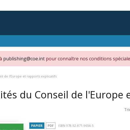
 à
publishing@coe.int
pour connaître nos conditions spéciale
il de l'Europe et rapports explicatifs
ités du Conseil de l'Europe e
Tri
PAPIER
PDF
ISBN 978-92-871-9654-5