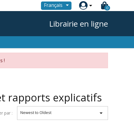

Français
0
Librairie en ligne
s !
t rapports explicatifs

Newest to Oldest
er par :