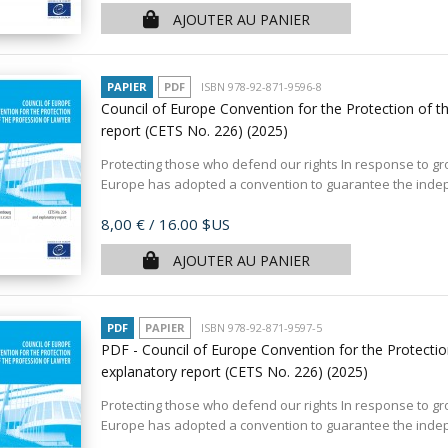
AJOUTER AU PANIER
PAPIER
PDF
ISBN 978-92-871-9596-8
Council of Europe Convention for the Protection of t
report (CETS No. 226)
(2025)
Protecting those who defend our rights In response to gro
Europe has adopted a convention to guarantee the indep
Prix
8,00 €
/ 16.00 $US
AJOUTER AU PANIER
PDF
PAPIER
ISBN 978-92-871-9597-5
PDF - Council of Europe Convention for the Protecti
explanatory report (CETS No. 226)
(2025)
Protecting those who defend our rights In response to gro
Europe has adopted a convention to guarantee the indep