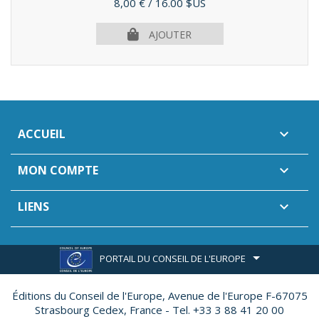
Prix
8,00 €
/ 16.00 $US
AJOUTER
ACCUEIL

MON COMPTE

LIENS

PORTAIL DU CONSEIL DE L'EUROPE
Éditions du Conseil de l'Europe,
Avenue de l'Europe F-67075
Strasbourg Cedex, France - Tel. +33 3 88 41 20 00