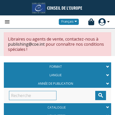


Français
Libraires ou agents de vente, contactez-nous à
publishing@coe.int
pour connaître nos conditions
spéciales !
FORMAT
LANGUE
ANNÉE DE PUBLICATION

CATALOGUE