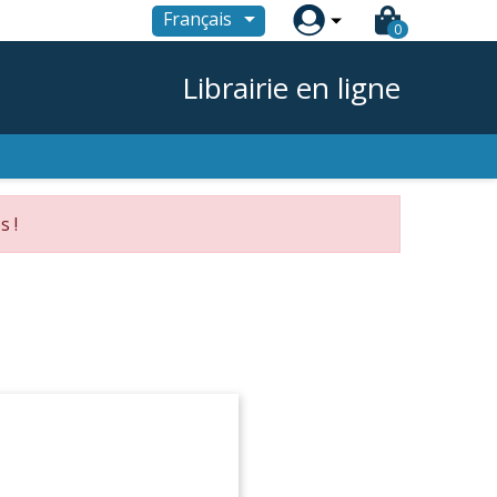

Français
0
Librairie en ligne
s !