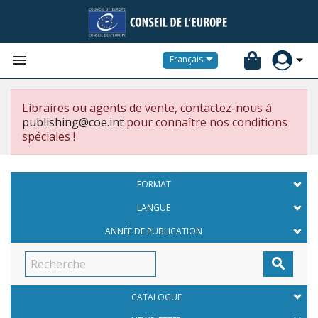


Français
Libraires ou agents de vente, contactez-nous à
publishing@coe.int
pour connaître nos conditions
spéciales !
FORMAT
LANGUE
ANNÉE DE PUBLICATION

CATALOGUE