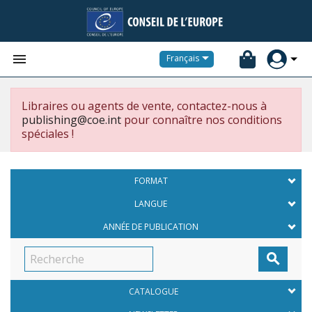


Français
Libraires ou agents de vente, contactez-nous à
publishing@coe.int
pour connaître nos conditions
spéciales !
FORMAT
LANGUE
ANNÉE DE PUBLICATION

CATALOGUE