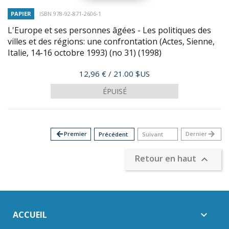
PAPIER
ISBN 978-92-871-2606-1
L'Europe et ses personnes âgées - Les politiques des
villes et des régions: une confrontation (Actes, Sienne,
Italie, 14-16 octobre 1993) (no 31)
(1998)
Prix
12,96 €
/ 21.00 $US
ÉPUISÉ
arrow_back
Premier
Dernier
arrow_forward
Précédent
Suivant
Retour en haut

ACCUEIL
