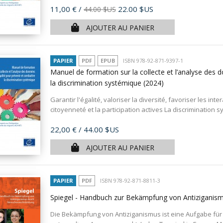
Prix
11,00 €
/
22.00 $US
44.00 $US
AJOUTER AU PANIER
PAPIER
PDF
EPUB
ISBN 978-92-871-9397-1
Manuel de formation sur la collecte et l’analyse des d
la discrimination systémique
(2024)
Garantir l'égalité, valoriser la diversité, favoriser les int
citoyenneté et la participation actives La discrimination s
Prix
22,00 €
/ 44.00 $US
AJOUTER AU PANIER
PAPIER
PDF
ISBN 978-92-871-8811-3
Spiegel - Handbuch zur Bekämpfung von Antiziganis
Die Bekämpfung von Antiziganismus ist eine Aufgabe für u