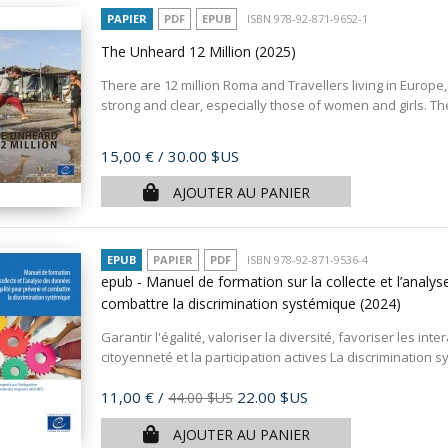
PAPIER
PDF
EPUB
ISBN 978-92-871-9652-1
The Unheard 12 Million
(2025)
There are 12 million Roma and Travellers living in Europe,
strong and clear, especially those of women and girls. T
Prix
15,00 €
/ 30.00 $US
AJOUTER AU PANIER
EPUB
PAPIER
PDF
ISBN 978-92-871-9536-4
epub - Manuel de formation sur la collecte et l’analys
combattre la discrimination systémique
(2024)
Garantir l'égalité, valoriser la diversité, favoriser les int
citoyenneté et la participation actives La discrimination s
Prix
11,00 €
/
22.00 $US
44.00 $US
AJOUTER AU PANIER