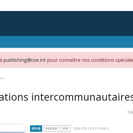
 à
publishing@coe.int
pour connaître nos conditions spéciale
res
ations intercommunautaire
Tri
EPUB
PAPIER
PDF
ISBN 978-92-871-9659-0