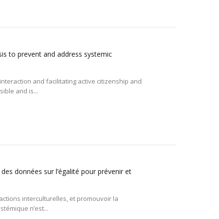
sis to prevent and address systemic
interaction and facilitating active citizenship and
ible and is...
 des données sur l’égalité pour prévenir et
eractions interculturelles, et promouvoir la
ystémique n’est...