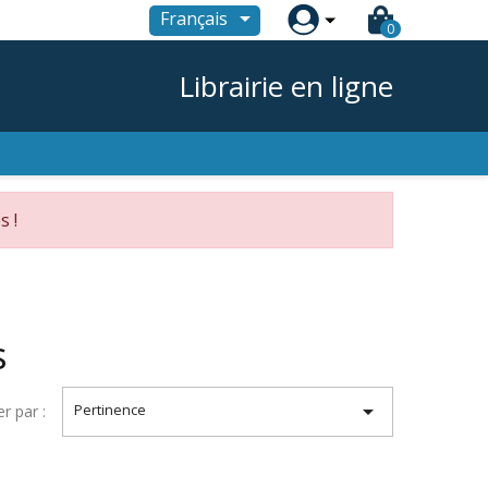

Français
0
Librairie en ligne
s !
s

Pertinence
er par :