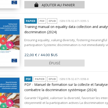
AJOUTER AU PANIER
PAPIER
PDF
EPUB
ISBN 978-92-871-9399-5
Training manual on equality data collection and analy
discrimination
(2024)
Ensuring equality, valuing diversity, fostering meaningful 
participation Systemic discrimination is not immediately vis
Prix
22,00 €
/ 44.00 $US
ÉPUISÉ
PDF
PAPIER
EPUB
ISBN 978-92-871-9398-8
PDF - Manuel de formation sur la collecte et l’analyse
combattre la discrimination systémique
(2024)
Garantir l'égalité, valoriser la diversité, favoriser les int
citoyenneté et la participation actives La discrimination s