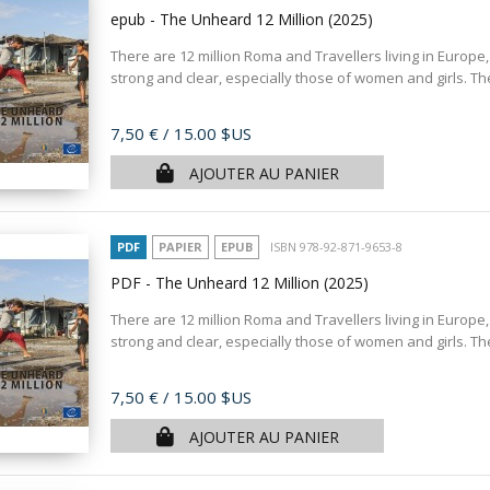
epub - The Unheard 12 Million
(2025)
There are 12 million Roma and Travellers living in Europe,
strong and clear, especially those of women and girls. T
Prix
7,50 €
/ 15.00 $US
AJOUTER AU PANIER
PDF
PAPIER
EPUB
ISBN 978-92-871-9653-8
PDF - The Unheard 12 Million
(2025)
There are 12 million Roma and Travellers living in Europe,
strong and clear, especially those of women and girls. T
Prix
7,50 €
/ 15.00 $US
AJOUTER AU PANIER