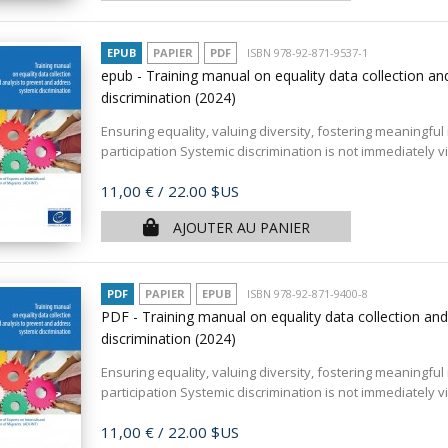
EPUB
PAPIER
PDF
ISBN 978-92-871-9537-1
epub - Training manual on equality data collection an
discrimination
(2024)
Ensuring equality, valuing diversity, fostering meaningful 
participation Systemic discrimination is not immediately vis
Prix
11,00 €
/ 22.00 $US
AJOUTER AU PANIER
PDF
PAPIER
EPUB
ISBN 978-92-871-9400-8
PDF - Training manual on equality data collection an
discrimination
(2024)
Ensuring equality, valuing diversity, fostering meaningful 
participation Systemic discrimination is not immediately vis
Prix
11,00 €
/ 22.00 $US