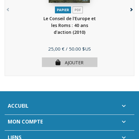
PAPIER
PDF
Le Conseil de l'Europe et
les Roms : 40 ans
d'action
(2010)
Prix
25,00 €
/ 50.00 $US
AJOUTER
ACCUEIL

MON COMPTE

LIENS
