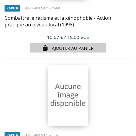
PAPIER
ISBN 978-92-871-2694-8
Combattre le racisme et la xénophobie - Action
pratique au niveau local
(1998)
Prix
10,67 €
/ 18.00 $US
AJOUTER AU PANIER
PAPIER
ISBN 978-92-871-2567-5