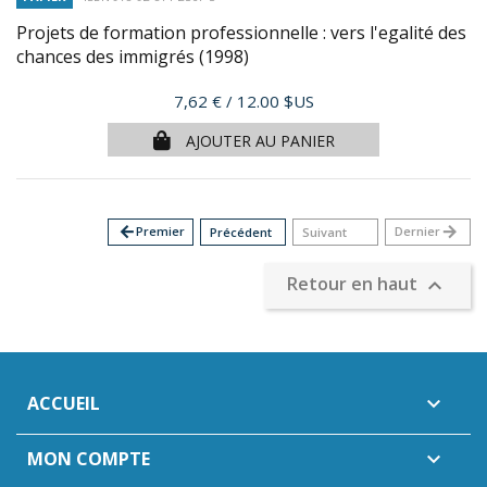
Projets de formation professionnelle : vers l'egalité des
chances des immigrés
(1998)
Prix
7,62 €
/ 12.00 $US
AJOUTER AU PANIER
arrow_back
Premier
Dernier
arrow_forward
Précédent
Suivant
Retour en haut

ACCUEIL

MON COMPTE
