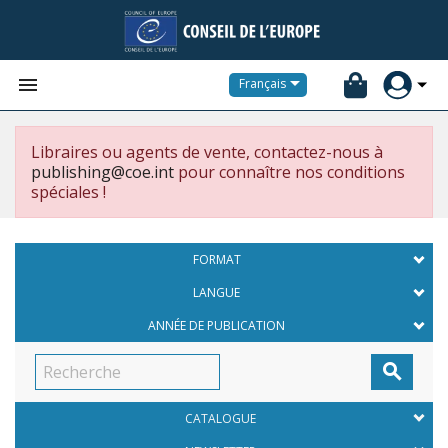


Français
Libraires ou agents de vente, contactez-nous à
publishing@coe.int
pour connaître nos conditions
spéciales !
FORMAT
LANGUE
ANNÉE DE PUBLICATION

CATALOGUE