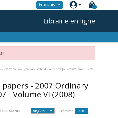

Français
0
Librairie en ligne
s !
 - 2007 Ordinary Session (Third part) 25-29 June 2007 - Volume VI
 papers - 2007 Ordinary
07 - Volume VI
(2008)
TS DE SÉANCE
Format :
PAPIER