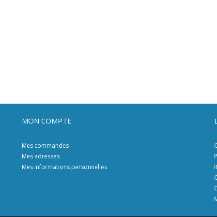
MON COMPTE
Mes commandes
C
Mes adresses
P
Mes informations personnelles
R
C
C
M