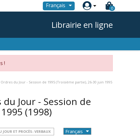

Français
0
Librairie en ligne
s !
rdres du Jour - Session de 1995 (Troisième partie), 26-30 juin 1995
du Jour - Session de
n 1995
(1998)
U JOUR ET PROCÈS- VERBAUX