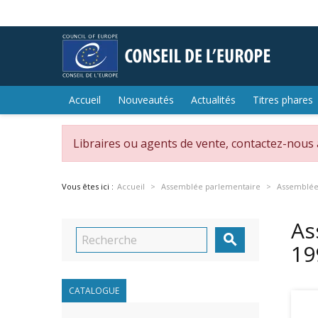
Accueil
Nouveautés
Actualités
Titres phares
Libraires ou agents de vente, contactez-nous
Vous êtes ici :
Accueil
Assemblée parlementaire
Assemblée 
As

19
CATALOGUE