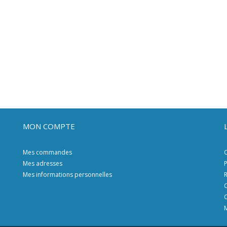
MON COMPTE
Mes commandes
C
Mes adresses
P
Mes informations personnelles
R
C
C
M