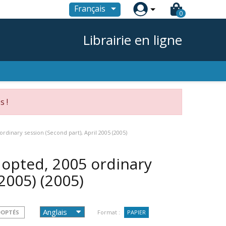

Français
0
Librairie en ligne
s !
rdinary session (Second part), April 2005 (2005)
dopted, 2005 ordinary
(2005)
(2005)
DOPTÉS
Format :
PAPIER