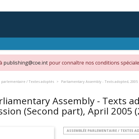
 à
publishing@coe.int
pour connaître nos conditions spéciale
parlementaire / Textes adoptés
Parliamentary Assembly - Texts adopted, 2005 o
rliamentary Assembly - Texts a
ssion (Second part), April 2005 
ASSEMBLÉE PARLEMENTAIRE / TEXTES A