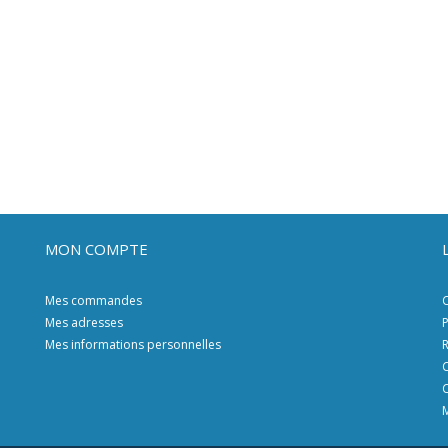
MON COMPTE
Mes commandes
C
Mes adresses
P
Mes informations personnelles
R
C
C
M