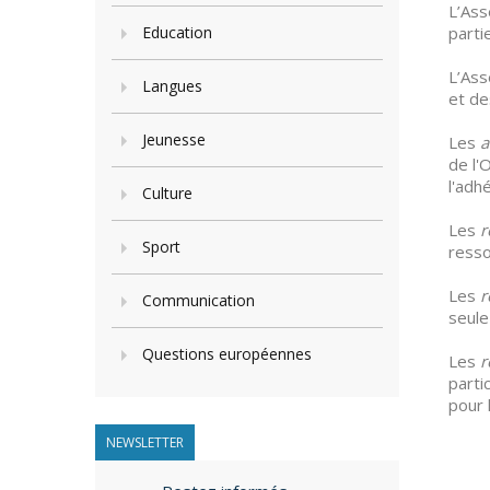
L’Ass
Education
parti
L’Ass
Langues
et de
Jeunesse
Les
a
de l'
l'adh
Culture
Les
r
Sport
ress
Les
r
Communication
seule
Questions européennes
Les
r
parti
pour 
NEWSLETTER