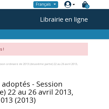

Français
0
Librairie en ligne
s !
on ordinaire de 2013 (deuxième partie) 22 au 26 avril 2013,
 adoptés - Session
) 22 au 26 avril 2013,
2013
(2013)