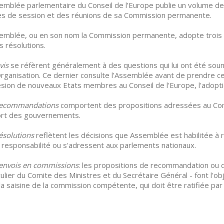
emblée parlementaire du Conseil de l’Europe publie un volume d
es de session et des réunions de sa Commission permanente.
emblée, ou en son nom la Commission permanente, adopte trois 
s résolutions.
vis
se réfèrent généralement à des questions qui lui ont été soum
Organisation. Ce dernier consulte l’Assemblée avant de prendre c
ésion de nouveaux Etats membres au Conseil de l'Europe, l'adopt
ecommandations
comportent des propositions adressées au Comit
ort des gouvernements.
ésolutions
reflètent les décisions que Assemblée est habilitée à r
 responsabilité ou s'adressent aux parlements nationaux.
envois en commissions
: les propositions de recommandation ou d
culier du Comite des Ministres et du Secrétaire Général - font l'
la saisine de la commission compétente, qui doit être ratifiée pa