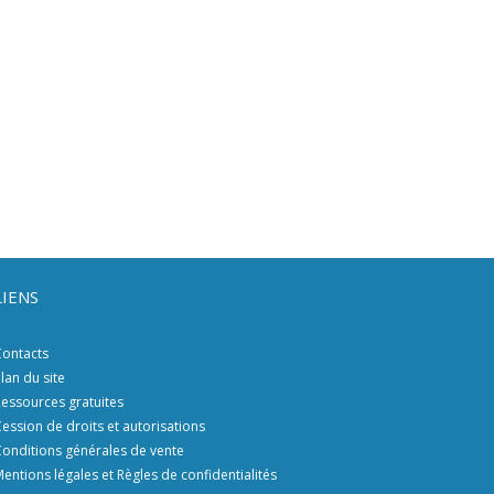
LIENS
ontacts
lan du site
essources gratuites
ession de droits et autorisations
onditions générales de vente
entions légales et Règles de confidentialités