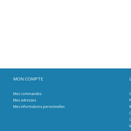
MON COMPTE
Mes commandes
C
Mes adresses
P
Mes informations personnelles
R
C
C
M