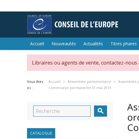
Accueil
Nouveautés
Actualités
Titres phares
Libraires ou agents de vente, contactez-nous
Vous êtes
Accueil
Assemblée parlementaire
Assemblée p
ici :
Commission permanente 31 mai 2013
As

or
Co
CATALOGUE