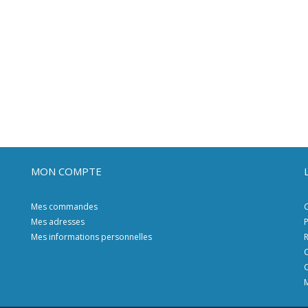
MON COMPTE
Mes commandes
C
Mes adresses
P
Mes informations personnelles
R
C
C
M