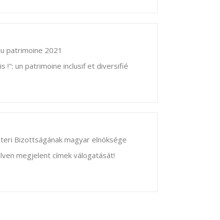
u patrimoine 2021
 !": un patrimoine inclusif et diversifié
zteri Bizottságának magyar elnöksége
lven megjelent címek válogatását!