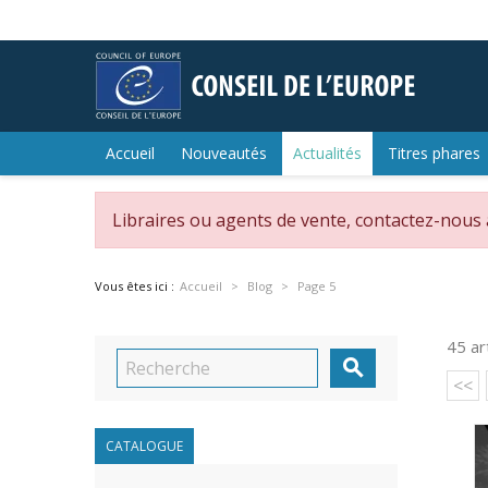
Accueil
Nouveautés
Actualités
Titres phares
Libraires ou agents de vente, contactez-nous
Vous êtes ici :
Accueil
Blog
Page 5
45 ar

<<
CATALOGUE