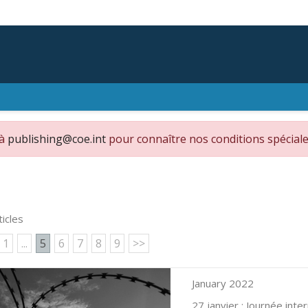
 à
publishing@coe.int
pour connaître nos conditions spéciale
ticles
1
...
5
6
7
8
9
>>
January 2022
27 janvier : Journée in