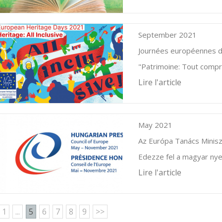
September 2021
Journées européennes d
"Patrimoine: Tout compris
Lire l'article
May 2021
Az Európa Tanács Minis
Edezze fel a magyar nye
Lire l'article
1
...
5
6
7
8
9
>>