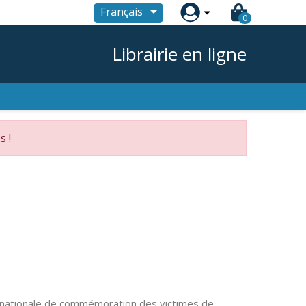

Français
0
Librairie en ligne
s !
ternationale de commémoration des victimes de