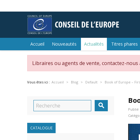
Accueil
Nouveautés
Actualités
Titres phares
Libraires ou agents de vente, contactez-nous
Vous êtes ici :
Accueil
Blog
Default
Book of Europe – Fir
Boo

Publié 
Catégo
CATALOGUE