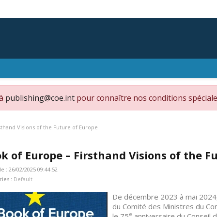
 à
publishing@coe.int
pour connaître nos conditions spéciale
sthand Visions of the Future of Europe
k of Europe – Firsthand Visions of the F
le : 26/02/2025 09:44:52
ries :
Default
De décembre 2023 à mai 2024, 
du Comité des Ministres du Con
e
le 75
anniversaire du Conseil de 