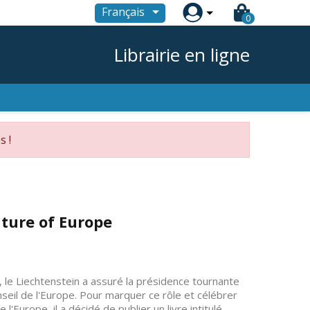

Français
0
Librairie en ligne
s !
uture of Europe
le Liechtenstein a assuré la présidence tournante
seil de l'Europe. Pour marquer ce rôle et célébrer
l'Europe, il a décidé de publier un livre intitulé