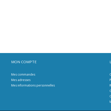
MON COMPTE
Mes commandes
C
Mes adresses
P
Mes informations personnelles
R
C
C
M