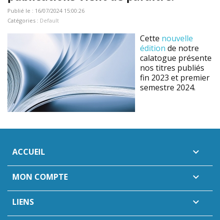
Publié le : 16/07/2024 15:00:26
Catégories :
Default
Cette
nouvelle
édition
de notre
calatogue présente
nos titres publiés
fin 2023 et premier
semestre 2024.
ACCUEIL

MON COMPTE

LIENS
