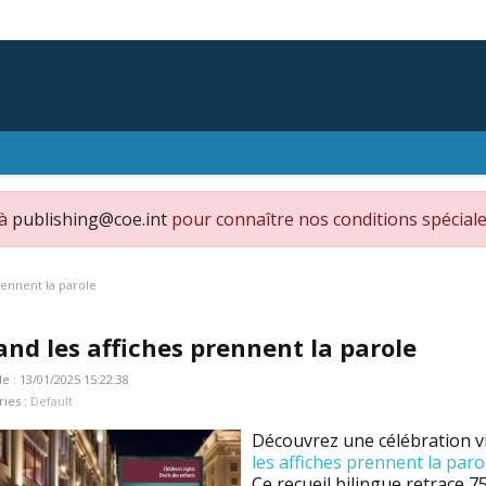
 à
publishing@coe.int
pour connaître nos conditions spéciale
rennent la parole
nd les affiches prennent la parole
le : 13/01/2025 15:22:38
ries :
Default
Découvrez une célébration vi
les affiches prennent la parol
Ce recueil bilingue retrace 7