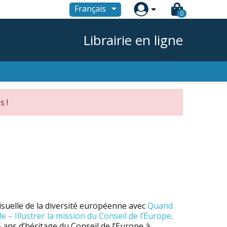

Français
0
Librairie en ligne
s !
suelle de la diversité européenne avec
Quand
e – Illustrer la mission du Conseil de l’Europe
.
5 ans d’héritage du Conseil de l’Europe à