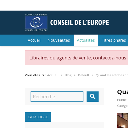
Accueil
Nouveautés
Actualités
Titres phares
Libraires ou agents de vente, contactez-nous
Vous êtes ici :
Accueil
Blog
Default
Quand les affiches p
Qua

Publié 
Catégo
CATALOGUE