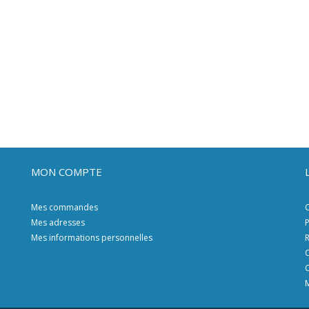
MON COMPTE
Mes commandes
C
Mes adresses
P
Mes informations personnelles
R
C
C
M