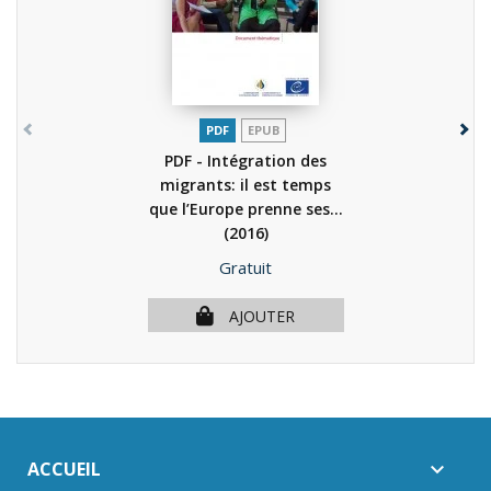
PDF
EPUB
PDF - Intégration des
migrants: il est temps
que l’Europe prenne ses...
(2016)
Prix
Gratuit
AJOUTER
ACCUEIL
