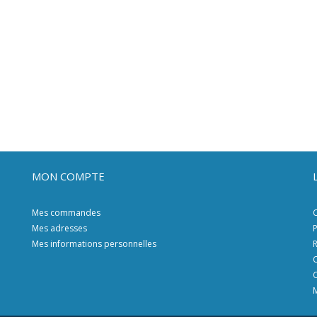
MON COMPTE
Mes commandes
C
Mes adresses
P
Mes informations personnelles
R
C
C
M