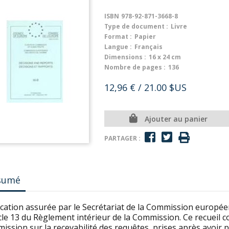
ISBN
978-92-871-3668-8
Type de document :
Livre
Format :
Papier
Langue :
Français
Dimensions :
16 x 24 cm
Nombre de pages :
136
12,96 €
/ 21.00 $US
Ajouter au panier
PARTAGER :
sumé
ication assurée par le Secrétariat de la Commission europ
icle 13 du Règlement intérieur de la Commission. Ce recueil co
ssion sur la recevabilité des requêtes, prises après avoir 