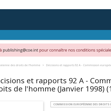
 à
publishing@coe.int
pour connaître nos conditions spéciale
éenne des droits de l'homme
Décisions et rapports 92 A - Commission europée
cisions et rapports 92 A - Com
oits de l'homme (Janvier 1998)
(
COMMISSION EUROPÉENNE DES DROITS 