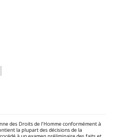
éenne des Droits de l'Homme conformément à
ntient la plupart des décisions de la
procédé à un examen préliminaire des faits et