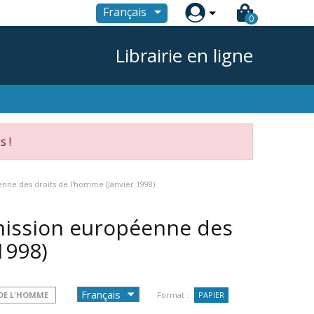

Français
0
Librairie en ligne
s !
nne des droits de l'homme (Janvier 1998)
mission européenne des
1998)
DE L'HOMME
Format :
PAPIER