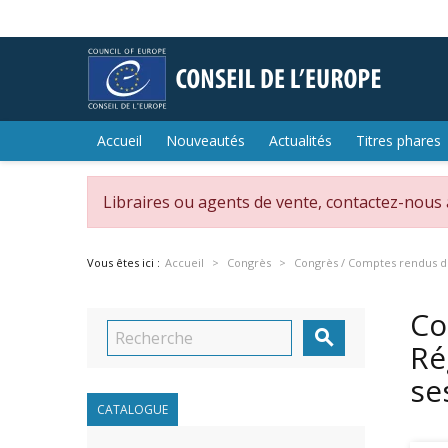
Accueil
Nouveautés
Actualités
Titres phares
Libraires ou agents de vente, contactez-nous
Vous êtes ici :
Accueil
Congrès
Congrès / Comptes rendus d
Co

Ré
se
CATALOGUE