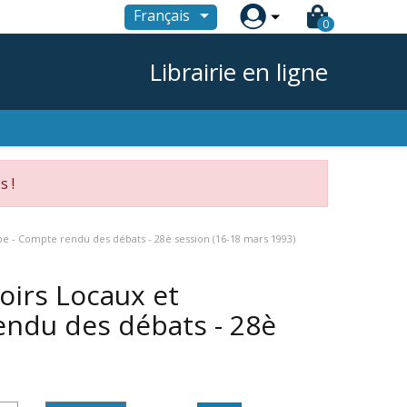

Français
0
Librairie en ligne
s !
 - Compte rendu des débats - 28è session (16-18 mars 1993)
irs Locaux et
endu des débats - 28è