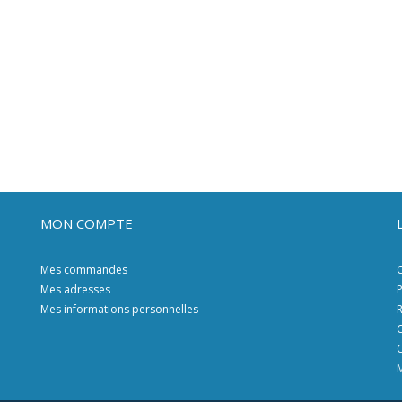
MON COMPTE
Mes commandes
C
Mes adresses
P
Mes informations personnelles
R
C
C
M