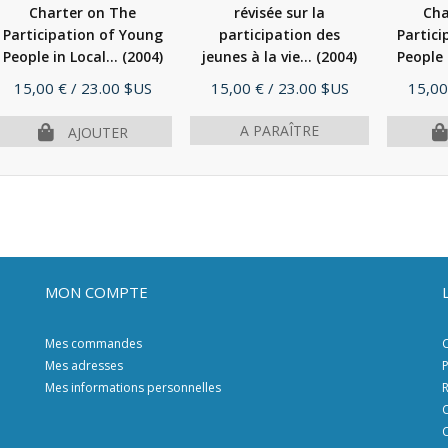
Charter on The
révisée sur la
Cha
Participation of Young
participation des
Partici
People in Local...
(2004)
jeunes à la vie...
(2004)
People 
Prix
Prix
Prix
15,00 €
/ 23.00 $US
15,00 €
/ 23.00 $US
15,00
A PARAÎTRE
AJOUTER
MON COMPTE
Mes commandes
C
Mes adresses
P
Mes informations personnelles
R
C
C