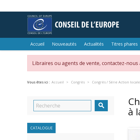
Accueil
Nouveautés
Actualités
Titres phares
Libraires ou agents de vente, contactez-nous
Vous êtes ici :
Accueil
Congrès
Congrès / Série Action locale
Ch

à 
CATALOGUE