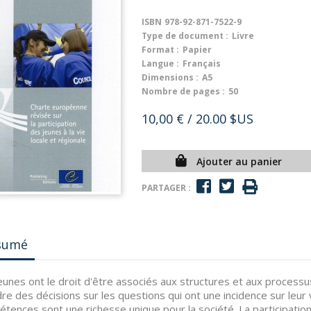
ISBN
978-92-871-7522-9
Type de document :
Livre
Format :
Papier
Langue :
Français
Dimensions :
A5
Nombre de pages :
50
10,00 €
/ 20.00 $US
Ajouter au panier
PARTAGER :
sumé
eunes ont le droit d'être associés aux structures et aux processu
re des décisions sur les questions qui ont une incidence sur leur
tences sont une richesse unique pour la société. La participation