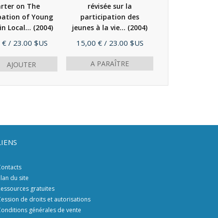
rter on The
révisée sur la
pation of Young
participation des
in Local...
(2004)
jeunes à la vie...
(2004)
Prix
 €
/ 23.00 $US
15,00 €
/ 23.00 $US
A PARAÎTRE
AJOUTER
LIENS
ontacts
lan du site
essources gratuites
ession de droits et autorisations
onditions générales de vente