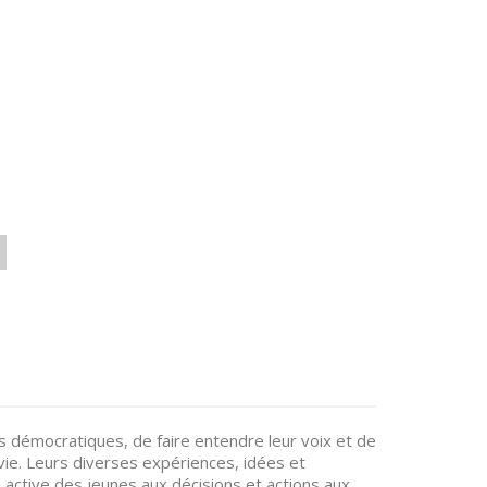
s démocratiques, de faire entendre leur voix et de
 vie. Leurs diverses expériences, idées et
 active des jeunes aux décisions et actions aux