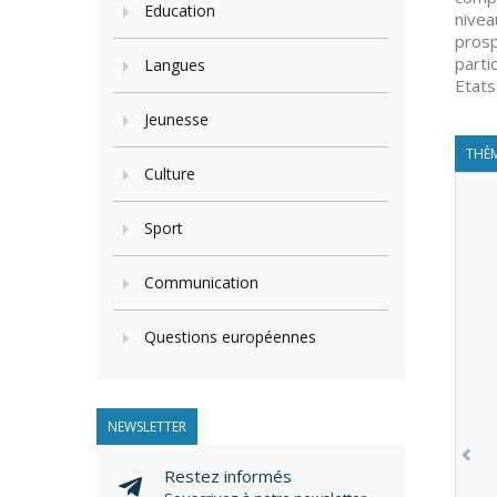
Education
nivea
prosp
parti
Langues
Etats
Jeunesse
THÈM
Culture
Sport
Communication
Questions européennes
NEWSLETTER
Restez informés