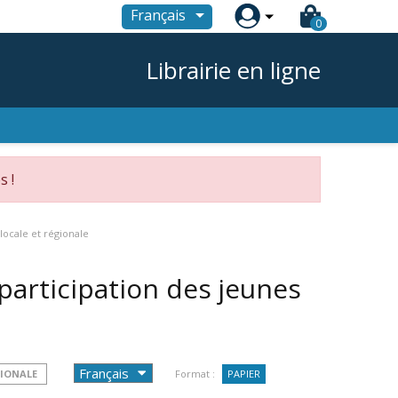

Français
0
Librairie en ligne
s !
locale et régionale
participation des jeunes
GIONALE
Format :
PAPIER