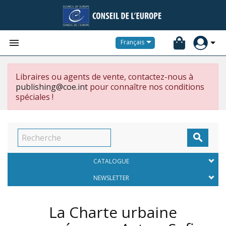


Français
Libraires ou agents de vente, contactez-nous à
publishing@coe.int
pour connaître nos conditions
spéciales !

CATALOGUE
NEWSLETTER
La Charte urbaine