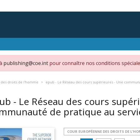
 à
publishing@coe.int
pour connaître nos conditions spéciale
des droits de l'homme
epub - Le Réseau des cours supérieures - Une communau
ub - Le Réseau des cours supéri
mmunauté de pratique au servic
COUR EUROPÉENNE DES DROITS DE L'H