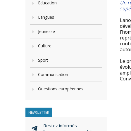
Un ré
Education
supé
Langues
Lanc
déve
Jeunesse
l’hom
repr
cont
Culture
autor
Sport
Le p
évolu
ample
Communication
Conv
Questions européennes
NEWSLETTER
Restez informés