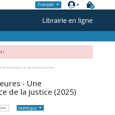

Français
0
Librairie en ligne
s !
té de pratique au service de la justice
eures - Une
e de la justice
(2025)
OMME