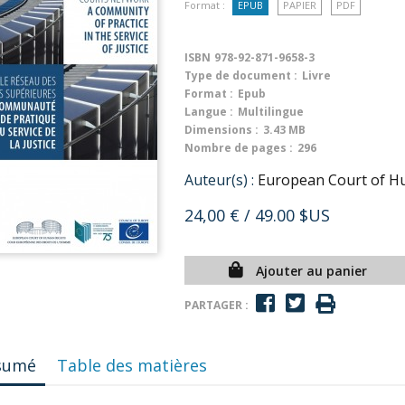
Format :
EPUB
PAPIER
PDF
ISBN
978-92-871-9658-3
Type de document :
Livre
Format :
Epub
Langue :
Multilingue
Dimensions :
3.43 MB
Nombre de pages :
296
Auteur(s) :
European Court of H
24,00 €
/ 49.00 $US
Ajouter au panier
PARTAGER :
sumé
Table des matières