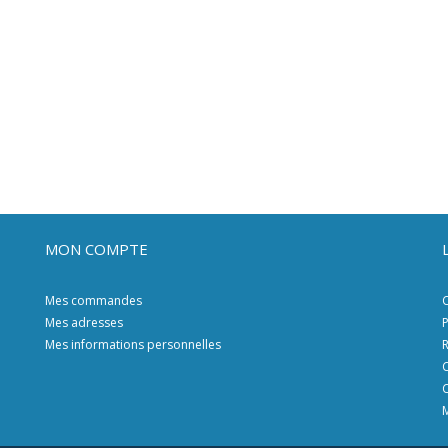
MON COMPTE
Mes commandes
C
Mes adresses
P
Mes informations personnelles
R
C
C
M