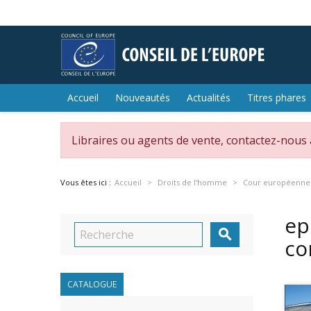
Accueil
Nouveautés
Actualités
Titres phares
Libraires ou agents de vente, contactez-nous
Vous êtes ici :
Accueil
Droits de l'homme
Cour européenne 
ep

co
CATALOGUE