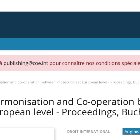
 à
publishing@coe.int
pour connaître nos conditions spéciale
ation and Co-operation between Prosecutors at European level - Proceedings, Buc
rmonisation and Co-operation 
ropean level - Proceedings, Bu
DROIT INTERNATIONAL