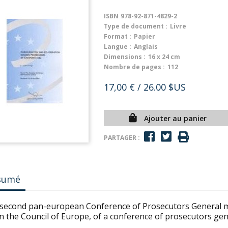
ISBN
978-92-871-4829-2
Type de document :
Livre
Format :
Papier
Langue :
Anglais
Dimensions :
16 x 24 cm
Nombre de pages :
112
17,00 €
/ 26.00 $US
Ajouter au panier
PARTAGER :
sumé
 second pan-european Conference of Prosecutors General ma
n the Council of Europe, of a conference of prosecutors gen