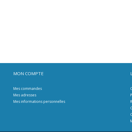
MON COMPTE
Mes commandes
C
Mes adresses
P
Mes informations personnelles
R
C
C
M