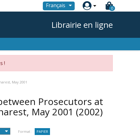

Français
0
Librairie en ligne
s !
harest, May 2001
between Prosecutors at
charest, May 2001
(2002)
Format :
PAPIER