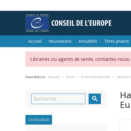
Accueil
Nouveautés
Actualités
Titres phares
Libraires ou agents de vente, contactez-nous
Vous êtes ici :
Accueil
Droit
Droit international
Harmonis
Ha

Eu
CATALOGUE