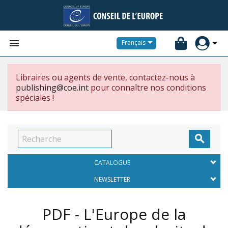


Français
Libraires ou agents de vente, contactez-nous à
publishing@coe.int
pour connaître nos conditions
spéciales !

CATALOGUE
NEWSLETTER
PDF - L'Europe de la