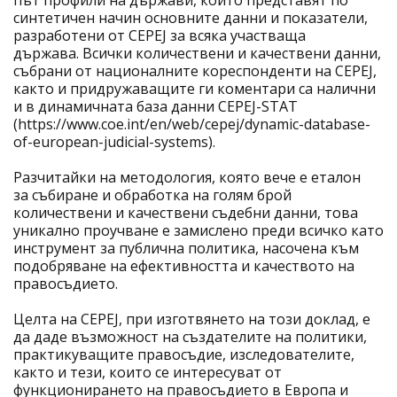
път профили на държави, които представят по
синтетичен начин основните данни и показатели,
разработени от CEPEJ за всяка участваща
държава. Всички количествени и качествени данни,
събрани от националните кореспонденти на CEPEJ,
както и придружаващите ги коментари са налични
и в динамичната база данни CEPEJ-STAT
(https://www.coe.int/en/web/cepej/dynamic-database-
of-european-judicial-systems).
Разчитайки на методология, която вече е еталон
за събиране и обработка на голям брой
количествени и качествени съдебни данни, това
уникално проучване е замислено преди всичко като
инструмент за публична политика, насочена към
подобряване на ефективността и качеството на
правосъдието.
Целта на CEPEJ, при изготвянето на този доклад, е
да даде възможност на създателите на политики,
практикуващите правосъдие, изследователите,
както и тези, които се интересуват от
функционирането на правосъдието в Европа и