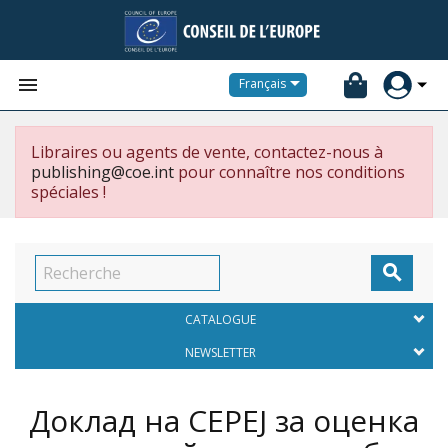


Français
Libraires ou agents de vente, contactez-nous à
publishing@coe.int
pour connaître nos conditions
spéciales !

CATALOGUE
NEWSLETTER
Доклад на CEPEJ за оценка